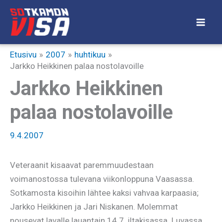
Siirry
sisältöön
Etusivu
2007
huhtikuu
Jarkko Heikkinen palaa nostolavoille
Jarkko Heikkinen
palaa nostolavoille
9.4.2007
Veteraanit kisaavat paremmuudestaan
voimanostossa tulevana viikonloppuna Vaasassa.
Sotkamosta kisoihin lähtee kaksi vahvaa karpaasia;
Jarkko Heikkinen ja Jari Niskanen. Molemmat
nousevat lavalle lauantain 14.7. iltakisassa. Luvassa