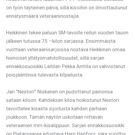
on työn täyteinen päivä, sillä kisoihin on ilmoittautunut
ennätysmäärä veteraaninostajia.
Heikkinen tekee paluun SM-lavoille reilun vuoden tauon
jälkeen tutussa 75 –kilon sarjassa. Ensimmäistä
vuottaan veteraanisarjoissa nostava Heikkinen omaa
hienoiset yllätysmahdollisuudet, sillä sarjan
ennakkosuosikki Laitilan Pekka Anttila on vahvistanut
poisjääntinsä tulevasta kilpailusta.
Jari ”Nestori” Niskanen on pudottanut painonsa
sataan kiloon. Kahdeksan kiloa hoikistunut Nestori
tavoittelee kisasta sijoitusta kahden parhaan
joukkoon. Tämän näytön uskotaan riittävän
veteraanien mm-kisalippuun. Sarjan ennakkosuosikki
on Pietarsaarea edustava Harri Hagfors, joka sijoittui