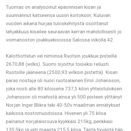
Tuomas on analysoinut epäonnisen kisan ja
suunnannut katseensa uusiin koitoksiin. Kuluvan
vuoden aikana hurjaa tuloskehitystä osoittanut
lahjakkuus kisailee seuraavan kerran mahdollisesti jo
voimanoston joukkuekisoissa Salossa viikolla 42.
Kalottiottelun vei nimiinsä Ruotsin joukkue pisteillä
2670,88 (wilks). Suomi sijoittui toiseksi reilusti
Ruotsille jääneenä (2500,93 wilksin pistettä). Kisan
paras nostaja oli nuori ruotsalainen Emil Johansson,
joka nosti alle 80 kiloisena 737,5 kilon yhteistuloksen.
Johansson oli miehistä ainoa yli 500 pisteen ylittänyt.
Norjan Inger Blikra teki 40-50v maailman ennätykset
kaikissa nostomuodoissa. Hivenen yli 75 kiloa
painanut norjalaisrouva kyykkäsi 215kg, penkkasi
135,5kg ja veti maasta 215,5 kiloa. Tästä hyvästä hän