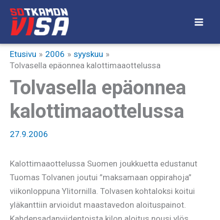
Siirry
sisältöön
Etusivu
2006
syyskuu
Tolvasella epäonnea kalottimaaottelussa
Tolvasella epäonnea
kalottimaaottelussa
27.9.2006
Kalottimaaottelussa Suomen joukkuetta edustanut
Tuomas Tolvanen joutui ”maksamaan oppirahoja”
viikonloppuna Ylitornilla. Tolvasen kohtaloksi koitui
yläkanttiin arvioidut maastavedon aloituspainot.
Kahdensadanviidentoista kilon aloitus nousi ylös