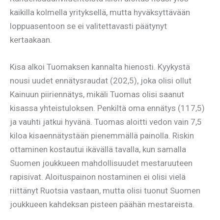
kaikilla kolmella yrityksellä, mutta hyväksyttävään
loppuasentoon se ei valitettavasti päätynyt
kertaakaan.
Kisa alkoi Tuomaksen kannalta hienosti. Kyykystä
nousi uudet ennätysraudat (202,5), joka olisi ollut
Kainuun piiriennätys, mikäli Tuomas olisi saanut
kisassa yhteistuloksen. Penkiltä oma ennätys (117,5)
ja vauhti jatkui hyvänä. Tuomas aloitti vedon vain 7,5
kiloa kisaennätystään pienemmällä painolla. Riskin
ottaminen kostautui ikävällä tavalla, kun samalla
Suomen joukkueen mahdollisuudet mestaruuteen
rapisivat. Aloituspainon nostaminen ei olisi vielä
riittänyt Ruotsia vastaan, mutta olisi tuonut Suomen
joukkueen kahdeksan pisteen päähän mestareista.