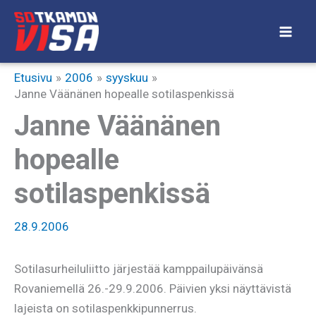
Siirry
sisältöön
Etusivu
2006
syyskuu
Janne Väänänen hopealle sotilaspenkissä
Janne Väänänen
hopealle
sotilaspenkissä
28.9.2006
Sotilasurheiluliitto järjestää kamppailupäivänsä
Rovaniemellä 26.-29.9.2006. Päivien yksi näyttävistä
lajeista on sotilaspenkkipunnerrus.