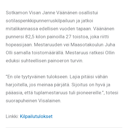
Sotkamon Visan Janne Väänänen osallistui
sotilaspenkkipunnerruskilpailuun ja jatkoi
mitalikannassa edellisen vuoden tapaan. Väänänen
punnersi 82,5 kilon painoilla 27 toistoa, joka riitti
hopeasijaan. Mestaruuden vei Maasotakoulun Juha
Olli samalla toistomäärällä. Mestaruus ratkesi Ollin
eduksi suhteellisen painoeron turvin.
”En ole tyytyväinen tulokseen. Lajia pitäisi vähän
harjoitella, jos meinaa pärjätä. Sijoitus on hyvä ja
pääasia, että tuplamestaruus tuli pioneereille.”, totesi
suorapuheinen Visalainen.
Linkki:
Kilpailutulokset