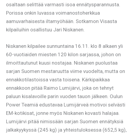
osaltaan selittää varmasti isoa ennätysparannusta.
Porissa onkin luvassa voimanostoherkkua
aamuvarhaisesta iltamyöhään. Sotkamon Visasta
kilpailuihin osallistuu Jari Niskanen.
Niskanen kilpailee sunnuntaina 16.11. klo 8 alkaen yli
60-vuotiaiden miesten 120 kilon sarjassa, johon on
ilmoittautunut kuusi nostajaa. Niskanen puolustaa
sarjan Suomen mestaruutta viime vuodelta, mutta on
ennakkotilastoissa vasta toisena. Kärkipaikkaa
ennakkoon pitää Raimo Lumijärvi, joka on tehnyt
paluun kisalavoille parin vuoden tauon jälkeen. Oulun
Power Teamiä edustavaa Lumijärveä motivoi selvästi
EM-kotikisat, jonne myös Niskanen kovasti halajaa.
Lumijärvi pitää nimissään sarjan Suomen ennätyksiä
jalkakyykyssä (245 kg) ja yhteistuloksessa (652,5 kg),