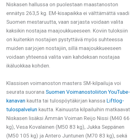
Niskasen hallussa on puolestaan maastanoston
ennätys 263,5 kg. EM-kisapaikka ei välttämättä vaadi
Suomen mestaruutta, vaan sarjasta voidaan valita
kaksikin nostajaa maajoukkueeseen. Koviin tuloksiin
on kuitenkin nostajien pystyttävä myös suhteessa
muiden sarjojen nostajiin, sillä maajoukkueeseen
voidaan yhteensä valita vain kahdeksan nostajaa
ikäluokkaa kohden.
Klassisen voimanoston masters SM-kilpailuja voi
seurata suorana
Suomen Voimanostoliiton YouTube-
kanavan
kautta tai tulospöytäkirjan kanssa
Liftlog-
tulospalvelun
kautta. Kainuusta kilpailuihin matkaavat
Niskasen lisäksi Ämmän Voiman Reijo Nissi (M40 66
kg), Vesa Kovalainen (M50 83 kg), Jukka Seppänen
(M50 105 kg) ja Antero Juntunen (M70 83 kg), sekä