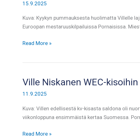
15.9.2025
Kuva: Kyykyn pummauksesta huolimatta Villelle laj
Euroopan mestaruuskilpailuissa Pornaisissa. Miest
Ville
Read More »
Niskanen
ilman
tulosta
WEC-
Ville Niskanen WEC-kisoihin 
lavalla
11.9.2025
Kuva: Villen edellisestä kv-kisasta saldona oli 
viikonloppuna ensimmäistä kertaa Suomessa. Porna
Ville
Read More »