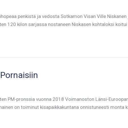
ihopeaa penkistä ja vedosta Sotkamon Visan Ville Niskanen 
en 120 kilon sarjassa nostaneen Niskasen kohtaloksi koitui 
Pornaisiin
nuorten PM-pronssia vuonna 2018 Voimanoston Länsi-Euroopan
inen on toiminut kisapaikkakuntana onnistuneesti monta ke