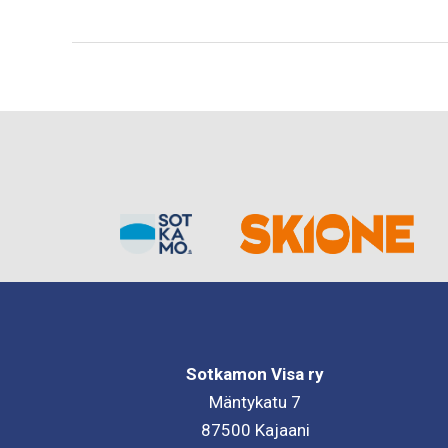
Niskanen
WEC-
kisoihin
Pornaisiin
Sotkamon Visa ry
Mäntykatu 7
87500 Kajaani