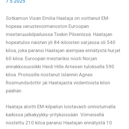
7.5.2025
Sotkamon Visan Emilia Haataja on voittanut EM-
hopeaa varustevoimanoston Euroopan
mestaruuskilpailuissa Tsekin Pilsenissä. Haatajan
hopeatulos naisten yli 84-kiloisten sarjassa oli 540
kiloa, joka paransi Haatajan aiempaa ennätystä hurjat
60 kiloa. Euroopan mestariksi nosti Norjan
ennakkosuosikki Heidi Hille Arnesen tuloksella 590
kiloa. Pronssille nostanut Islannin Agnes
Rosmundsdottir jäi Haatajasta viidentoista kilon
päähän.
Haataja aloitti EM-kilpailun loistavasti onnistumalla
kaikissa jalkakyykky-yrityksissään. Viimeisellä
nostettu 210 kiloa paransi Haatajan ennätystä 10