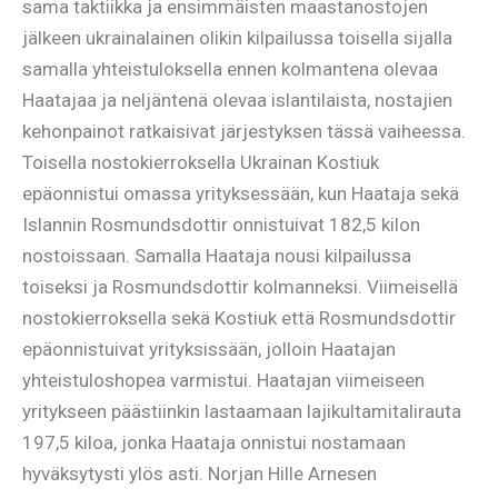
sama taktiikka ja ensimmäisten maastanostojen
jälkeen ukrainalainen olikin kilpailussa toisella sijalla
samalla yhteistuloksella ennen kolmantena olevaa
Haatajaa ja neljäntenä olevaa islantilaista, nostajien
kehonpainot ratkaisivat järjestyksen tässä vaiheessa.
Toisella nostokierroksella Ukrainan Kostiuk
epäonnistui omassa yrityksessään, kun Haataja sekä
Islannin Rosmundsdottir onnistuivat 182,5 kilon
nostoissaan. Samalla Haataja nousi kilpailussa
toiseksi ja Rosmundsdottir kolmanneksi. Viimeisellä
nostokierroksella sekä Kostiuk että Rosmundsdottir
epäonnistuivat yrityksissään, jolloin Haatajan
yhteistuloshopea varmistui. Haatajan viimeiseen
yritykseen päästiinkin lastaamaan lajikultamitalirauta
197,5 kiloa, jonka Haataja onnistui nostamaan
hyväksytysti ylös asti. Norjan Hille Arnesen