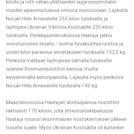
kilolla ja riitti vähän yllättäenkin lajipronssimitaliin
muiden epäonnistuessa omissa nostoissaan. Lajikulta
Norjan Hille Arnesenille 255 kilon tuloksella ja
lajihopea Ukrainan Viktoriia Kostiukille 230 kilon
tuloksella. Penkkipunnerruksessa Haataja jatkoi
onnistumisten linjalla – kolme hyväksyttyä nostoa ja
viiden kilon parannus ennätykseen tuloksella 132,5 kg.
Penkistä matkaan lajihopeaa samalla tuloksella
Islannin Rosmundsdottirin kanssa, mutta
kevyemmällä kehonpainolla. Lajikulta myös penkissä
Norjan Hille Arnesenille tuloksella 140 kg.
Maastanostossa Haatajan aloituspainoa nostettiin
taktisesti 170 kiloon, jolla yhteistuloskilpailussa
Haataja nousisi ensimmäisen nostokierroksen jälkeen
toiselle sijalle. Myös Ukrainan Kostiukilla oli kuitenkin