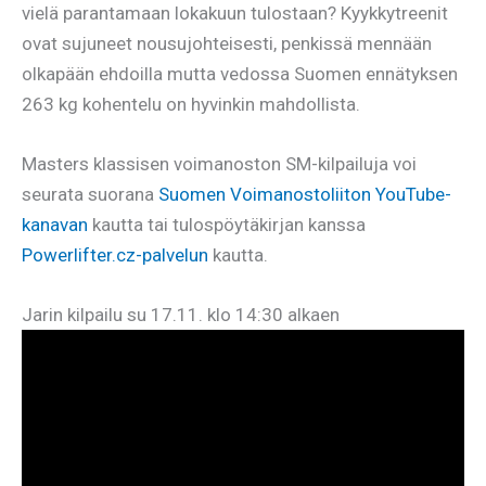
vielä parantamaan lokakuun tulostaan? Kyykkytreenit
ovat sujuneet nousujohteisesti, penkissä mennään
olkapään ehdoilla mutta vedossa Suomen ennätyksen
263 kg kohentelu on hyvinkin mahdollista.
Masters klassisen voimanoston SM-kilpailuja voi
seurata suorana
Suomen Voimanostoliiton YouTube-
kanavan
kautta tai tulospöytäkirjan kanssa
Power
l
ifter.cz-palvelun
kautta.
Jarin kilpailu su 17.11. klo 14:30 alkaen