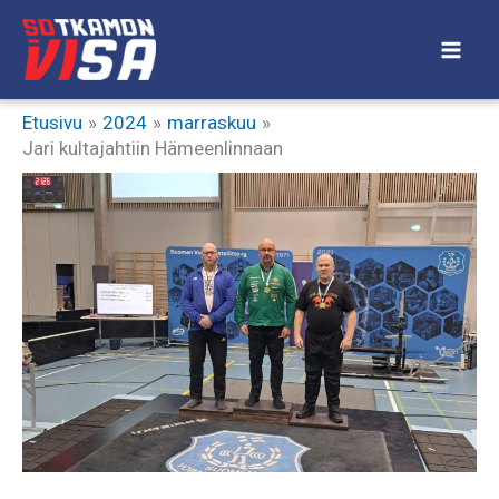
Siirry
sisältöön
Etusivu
2024
marraskuu
Jari kultajahtiin Hämeenlinnaan