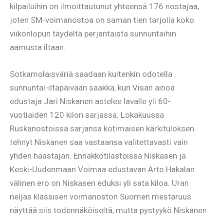
kilpailuihin on ilmoittautunut yhteensä 176 nostajaa,
joten SM-voimanostoa on saman tien tarjolla koko
viikonlopun täydeltä perjantaista sunnuntaihin
aamusta iltaan.
Sotkamolaisväriä saadaan kuitenkin odotella
sunnuntai-iltapäivään saakka, kun Visan ainoa
edustaja Jari Niskanen astelee lavalle yli 60-
vuotiaiden 120 kilon sarjassa. Lokakuussa
Ruskanostoissa sarjansa kotimaisen kärkituloksen
tehnyt Niskanen saa vastaansa valitettavasti vain
yhden haastajan. Ennakkotilastoissa Niskasen ja
Keski-Uudenmaan Voimaa edustavan Arto Hakalan
välinen ero on Niskasen eduksi yli sata kiloa. Uran
neljäs klassisen voimanoston Suomen mestaruus
näyttää siis todennäköiseltä, mutta pystyykö Niskanen