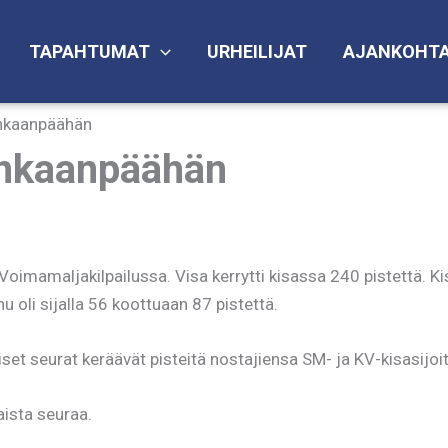
TAPAHTUMAT
URHEILIJAT
AJANKOHTA
nkaanpäähän
nkaanpäähän
 Voimamaljakilpailussa. Visa kerrytti kisassa 240 pistettä. K
u oli sijalla 56 koottuaan 87 pistettä.
t seurat keräävät pisteitä nostajiensa SM- ja KV-kisasijoi
ista seuraa.