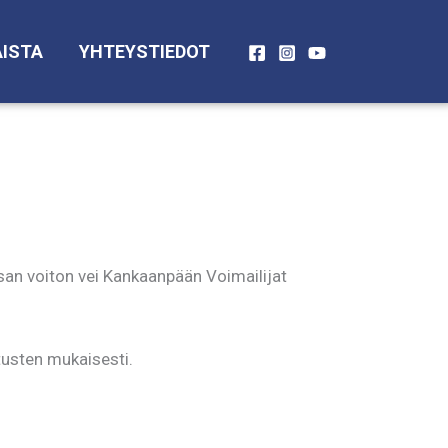
ISTA
YHTEYSTIEDOT
isan voiton vei Kankaanpään Voimailijat
tusten mukaisesti.