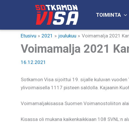
Siirry
sisältöön
TOIMINTA
Etusivu
2021
joulukuu
Voimamalja 2021 Ka
Voimamalja 2021 Ka
16.12.2021
Sotkamon Visa sijoittui 19. sijalle kuluvan vuoden
ylivoimaisella 1117 pisteen saldolla. Kajaanin Kuoh
Voimamaljakisassa Suomen Voimanostoliiton alaise
Kisassa oli mukana kaikenkaikkiaan 108 SVNL:n ala