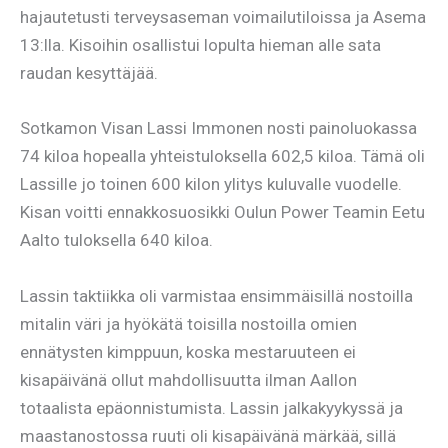
hajautetusti terveysaseman voimailutiloissa ja Asema
13:lla. Kisoihin osallistui lopulta hieman alle sata
raudan kesyttäjää.
Sotkamon Visan Lassi Immonen nosti painoluokassa
74 kiloa hopealla yhteistuloksella 602,5 kiloa. Tämä oli
Lassille jo toinen 600 kilon ylitys kuluvalle vuodelle.
Kisan voitti ennakkosuosikki Oulun Power Teamin Eetu
Aalto tuloksella 640 kiloa.
Lassin taktiikka oli varmistaa ensimmäisillä nostoilla
mitalin väri ja hyökätä toisilla nostoilla omien
ennätysten kimppuun, koska mestaruuteen ei
kisapäivänä ollut mahdollisuutta ilman Aallon
totaalista epäonnistumista. Lassin jalkakyykyssä ja
maastanostossa ruuti oli kisapäivänä märkää, sillä