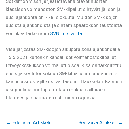
Sotkamon Visan järjestettävänä olevat nuorten
klassisen voimanoston SM-kilpailut siirtyvät jälleen ja
uusi ajankohta on 7.-8. elokuuta. Muiden SM-kisojen
uusista ajankohdista ja siirtämispäätöksen taustoista
voi lukea tarkemmin
SVNL:n sivuilta
.
Visa järjestää SM-kisojen alkuperäisellä ajankohdalla
15.5.2021 kuitenkin kansalliset voimanostokilpailut
terveyskeskuksen voimailutiloissa. Kisa on tarkoitettu
ensisijaisesti toukokuun SM-kilpailuihin tähdänneille
kainuulaisnostajille ns. välitasonmittaukseksi. Kainuun
ulkopuolisia nostajia otetaan mukaan silloisen
tilanteen ja säädösten sallimissa rajoissa.
←
Edellinen Artikkeli
Seuraava Artikkeli
→