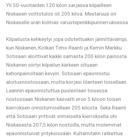
Yli 50-vuotiaiden 120 kilon sarjassa kilpailleen
Niskasen voittotulos oli 205 kiloa. Mestaruus on
Niskaselle uran kolmas varustepenkkipunnerruksessa.
Kilpailusta kehkeytyi jopa odotettuakin jännittävämpi,
kun Niskanen, Kotkan Timo Raanti ja Kemin Markku
Sotisaari aloittivat kaikki samasta 200 kilon painosta.
Niskanen siirtyi kilpailun kärkeen oltuaan
kehonpainoltaan kevyin. Sotisaari epäonnistui
aloitusnostossaan, mutta korjasi tilanteen toisellaan.
Laannin epäonnistuttua puolestaan toisessa
nostossaan Niskanen kasvatti eron 5 kiloon toisen
kierroksen onnistumisellaan 205 kilosta. Sekä Raanti
että Sotisaari yrittivät viimeisellä kierroksella ohi
Niskasesta 207,5 kilon nostoilla, mutta molemmat
epäonnistuivat yrityksissään. Kultamitalin ratkettua