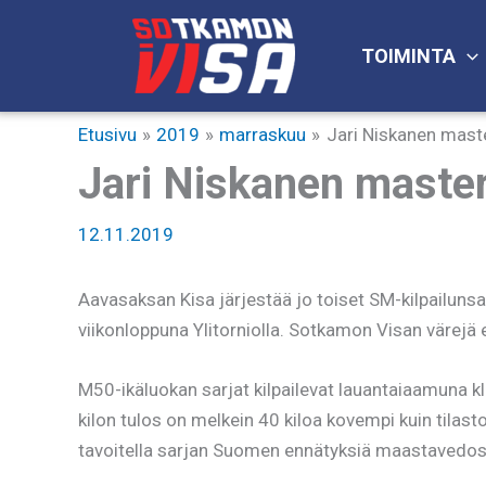
Siirry
sisältöön
TOIMINTA
Etusivu
2019
marraskuu
Jari Niskanen maste
Jari Niskanen masters
12.11.2019
Aavasaksan Kisa järjestää jo toiset SM-kilpailuns
viikonloppuna Ylitorniolla. Sotkamon Visan värejä
M50-ikäluokan sarjat kilpailevat lauantaiaamuna k
kilon tulos on melkein 40 kiloa kovempi kuin til
tavoitella sarjan Suomen ennätyksiä maastavedoss