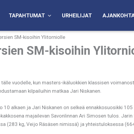
TAPAHTUMAT
URHEILIJAT
AJANKOHTA
rsien SM-kisoihin Ylitorniolle
ien SM-kisoihin Ylitornio
a tälle vuodelle, kun masters-ikäluokkien klassisen voimano
 edustamaan kilpailuihin matkaa Jari Niskanen.
lo 10 alkaen ja Jari Niskanen on selkeä ennakkosuosikki 105
astokakkosena majailevan Savonlinnan Ari Simosen tulos. Jar
a (283 kg, Veijo Räsäsen nimissä) ja yhteistuloksessa (664,