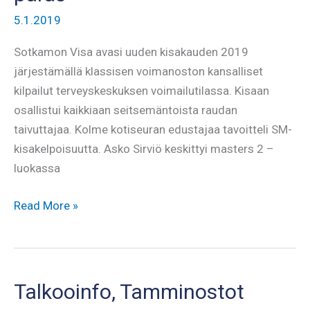
5.1.2019
Sotkamon Visa avasi uuden kisakauden 2019
järjestämällä klassisen voimanoston kansalliset
kilpailut terveyskeskuksen voimailutilassa. Kisaan
osallistui kaikkiaan seitsemäntoista raudan
taivuttajaa. Kolme kotiseuran edustajaa tavoitteli SM-
kisakelpoisuutta. Asko Sirviö keskittyi masters 2 –
luokassa
Jari
Read More »
Saario
Tamminostojen
paras
Talkooinfo, Tamminostot