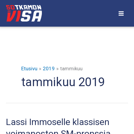
Siirry
sisältöön
Etusivu
2019
tammikuu
tammikuu 2019
Lassi Immoselle klassisen
voimanoston SM-pronssia