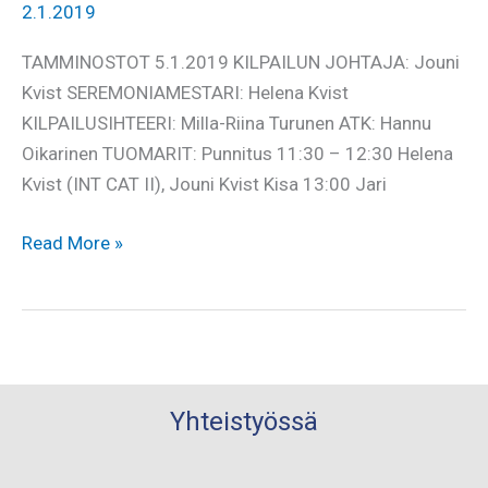
2.1.2019
TAMMINOSTOT 5.1.2019 KILPAILUN JOHTAJA: Jouni
Kvist SEREMONIAMESTARI: Helena Kvist
KILPAILUSIHTEERI: Milla-Riina Turunen ATK: Hannu
Oikarinen TUOMARIT: Punnitus 11:30 – 12:30 Helena
Kvist (INT CAT II), Jouni Kvist Kisa 13:00 Jari
Talkooinfo,
Read More »
Tamminostot
Yhteistyössä