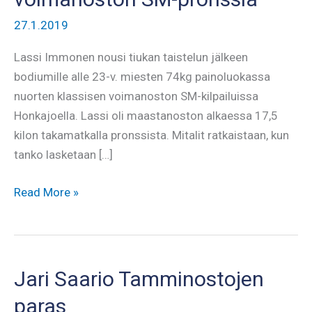
27.1.2019
Lassi Immonen nousi tiukan taistelun jälkeen
bodiumille alle 23-v. miesten 74kg painoluokassa
nuorten klassisen voimanoston SM-kilpailuissa
Honkajoella. Lassi oli maastanoston alkaessa 17,5
kilon takamatkalla pronssista. Mitalit ratkaistaan, kun
tanko lasketaan […]
Lassi
Read More »
Immoselle
klassisen
voimanoston
SM-
Jari Saario Tamminostojen
pronssia
paras