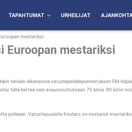
TAPAHTUMAT
URHEILIJAT
AJANKOHTA
 Euroopan mestariksi
i Euroopan mestariksi
talin tänään alkaneissa varustepenkkipunnerruksen EM-kilpa
stui tällä kertaa vain avausnostossaan 75 kiloa. 80 kilon nos
otta putkeen. Varustepuolella Knutars on nostanut mestariksi