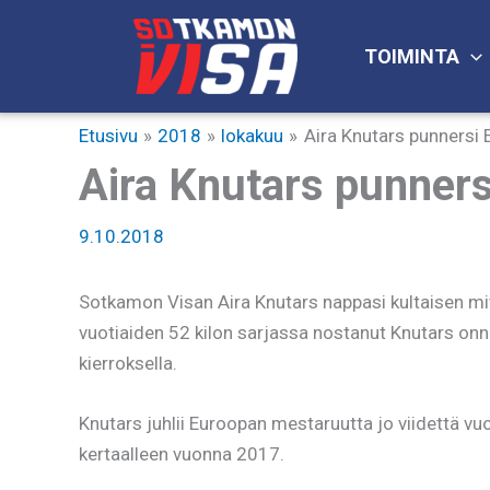
Siirry
sisältöön
TOIMINTA
Etusivu
2018
lokakuu
Aira Knutars punnersi
Aira Knutars punners
9.10.2018
Sotkamon Visan Aira Knutars nappasi kultaisen mi
vuotiaiden 52 kilon sarjassa nostanut Knutars onni
kierroksella.
Knutars juhlii Euroopan mestaruutta jo viidettä vu
kertaalleen vuonna 2017.