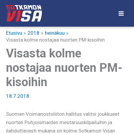
Siirry
sisältöön
Etusivu
2018
heinäkuu
Visasta kolme nostajaa nuorten PM-kisoihin
Visasta kolme
nostajaa nuorten PM-
kisoihin
18.7.2018
Suomen Voimanostoliiton hallitus valitsi joukkueet
nuorten Pohjoismaiden mestaruuskilpailuihin ja
ilahduttavasti mukana on kolme Sotkamon Visan