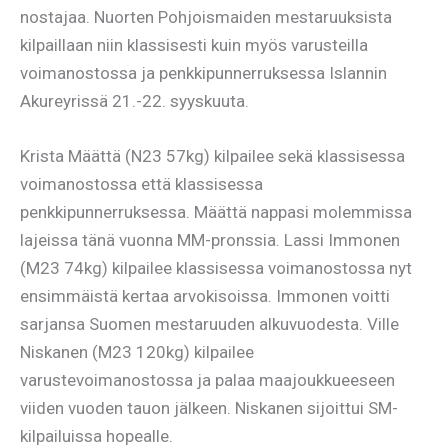
nostajaa. Nuorten Pohjoismaiden mestaruuksista
kilpaillaan niin klassisesti kuin myös varusteilla
voimanostossa ja penkkipunnerruksessa Islannin
Akureyrissä 21.-22. syyskuuta.
Krista Määttä (N23 57kg) kilpailee sekä klassisessa
voimanostossa että klassisessa
penkkipunnerruksessa. Määttä nappasi molemmissa
lajeissa tänä vuonna MM-pronssia. Lassi Immonen
(M23 74kg) kilpailee klassisessa voimanostossa nyt
ensimmäistä kertaa arvokisoissa. Immonen voitti
sarjansa Suomen mestaruuden alkuvuodesta. Ville
Niskanen (M23 120kg) kilpailee
varustevoimanostossa ja palaa maajoukkueeseen
viiden vuoden tauon jälkeen. Niskanen sijoittui SM-
kilpailuissa hopealle.