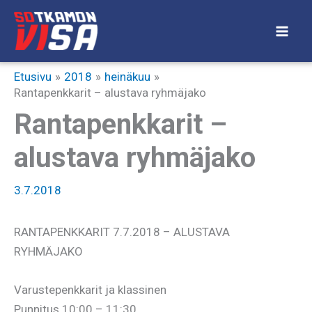
Siirry
sisältöön
Etusivu
2018
heinäkuu
Rantapenkkarit – alustava ryhmäjako
Rantapenkkarit –
alustava ryhmäjako
3.7.2018
RANTAPENKKARIT 7.7.2018 – ALUSTAVA
RYHMÄJAKO
Varustepenkkarit ja klassinen
Punnitus 10:00 – 11:30