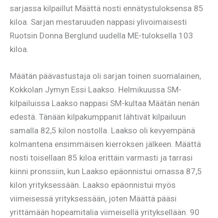
sarjassa kilpaillut Määttä nosti ennätystuloksensa 85
kiloa. Sarjan mestaruuden nappasi ylivoimaisesti
Ruotsin Donna Berglund uudella ME-tuloksella 103
kiloa.
Määtän päävastustaja oli sarjan toinen suomalainen,
Kokkolan Jymyn Essi Laakso. Helmikuussa SM-
kilpailuissa Laakso nappasi SM-kultaa Määtän nenän
edestä. Tänään kilpakumppanit lähtivät kilpailuun
samalla 82,5 kilon nostolla. Laakso oli kevyempänä
kolmantena ensimmäisen kierroksen jälkeen. Määttä
nosti toisellaan 85 kiloa erittäin varmasti ja tarrasi
kiinni pronssiin, kun Laakso epäonnistui omassa 87,5
kilon yrityksessään. Laakso epäonnistui myös
viimeisessä yrityksessään, joten Määttä pääsi
yrittämään hopeamitalia viimeisellä yrityksellään. 90