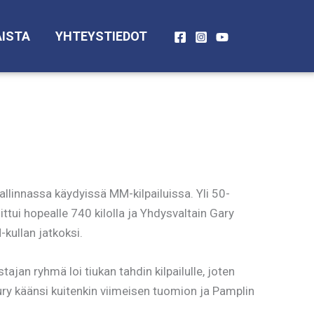
ISTA
YHTEYSTIEDOT
innassa käydyissä MM-kilpailuissa. Yli 50-
ittui hopealle 740 kilolla ja Yhdysvaltain Gary
kullan jatkoksi.
ajan ryhmä loi tiukan tahdin kilpailulle, joten
 jury käänsi kuitenkin viimeisen tuomion ja Pamplin