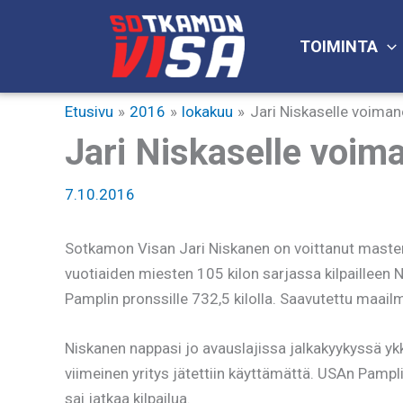
Siirry
sisältöön
TOIMINTA
Etusivu
2016
lokakuu
Jari Niskaselle voima
Jari Niskaselle voi
7.10.2016
Sotkamon Visan Jari Niskanen on voittanut maste
vuotiaiden miesten 105 kilon sarjassa kilpailleen N
Pamplin pronssille 732,5 kilolla. Saavutettu maai
Niskanen nappasi jo avauslajissa jalkakyykyssä ykkö
viimeinen yritys jätettiin käyttämättä. USAn Pamplin
sai jatkaa kilpailua.