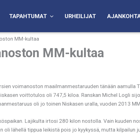
TAPAHTUMAT
URHEILIJAT
AJANKOHTA
noston MM-kultaa
manoston MM-kultaa
rsien voimanoston maailmanmestaruuden tänään aamulla Tall
iskasen voittotulos oli 747,5 kiloa. Ranskan Michel Logli sijo
lmanmestaruus oli jo toinen Niskasen uralla, vuoden 2013 MM-
spaikan. Lajikulta irtosi 280 kilon nostolla. Vain kuuden nost
 oli lähellä tippua leikistä pois jo kyykyssä, mutta kilpailun