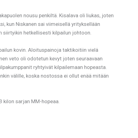
apuolen nousu penkiltä. Kisalava oli liukas, joten
i, kun Niskanen sai viimeisellä yrityksellään
iirtyikin hetkellisesti kilpailun johtoon.
lun kovin. Aloituspainoja taktikoitiin vielä
mäinen veto oli odotetun kevyt joten seuraavaan
kilpakumppanit ryhtyivät kilpailemaan hopeasta.
nkin välille, koska nostossa ei ollut enää mitään
93 kilon sarjan MM-hopeaa.