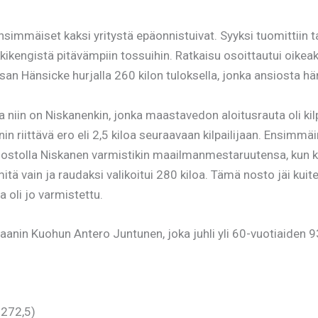
immäiset kaksi yritystä epäonnistuivat. Syyksi tuomittiin tak
ikengistä pitävämpiin tossuihin. Ratkaisu osoittautui oikeaks
n Hänsicke hurjalla 260 kilon tuloksella, jonka ansiosta hän s
niin on Niskanenkin, jonka maastavedon aloitusrauta oli kilpai
enin riittävä ero eli 2,5 kiloa seuraavaan kilpailijaan. Ensim
on nostolla Niskanen varmistikin maailmanmestaruutensa, kun 
tä vain ja raudaksi valikoitui 280 kiloa. Tämä nosto jäi kuite
oli jo varmistettu.
aanin Kuohun Antero Juntunen, joka juhli yli 60-vuotiaiden 
 272,5)