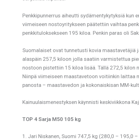
Penkkipunnerrus aiheutti sydämentykytyksiä kun ens
viimeiseen nostoyritykseen päätettiin vaihtaa penkk
penkkituloksekseen 195 kiloa. Penkin paras oli Saksa
Suomalaiset ovat tunnetusti kovia maastavetäjiä ja 
alaspäin 257,5 kiloon jolla saatiin varmistettua pi
nostoon pistettiin 15 kiloa lisää. Tällä 272,5 kil
Niinpä viimeiseen maastavetoon voitiinkin laittaa mi
panosta – maastavedon ja kokonaiskisan MM-kulta 
Kainuulaismenestyksen käynnisti keskiviikkona Kaj
TOP 4 Sarja M50 105 kg
1. Jari Niskanen, Suomi 747,5 kg (280,0 – 195,0 –