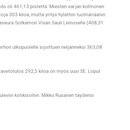
ldo oli 461,13 pistettä. Miesten sarjan kolmonen
ja 303 kiloa, mutta yritys hylättiin tuomariäänin
täseura Sotkamon Visan Sauli Leinoselle (408,31
erhon ulkopuolelle sijoittuen neljänneksi 363,08
tavetotulos 292,5 kiloa on myös uusi SE. Loput
uleviin kotikisoihin. Mikko Rusanen täydensi