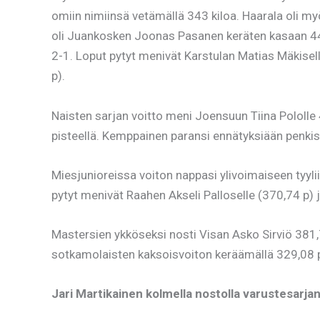
omiin nimiinsä vetämällä 343 kiloa. Haarala oli my
oli Juankosken Joonas Pasanen keräten kasaan 444,2
2-1. Loput pytyt menivät Karstulan Matias Mäkisel
p).
Naisten sarjan voitto meni Joensuun Tiina Pololle 
pisteellä. Kemppainen paransi ennätyksiään penkis
Miesjunioreissa voiton nappasi ylivoimaiseen tyyl
pytyt menivät Raahen Akseli Palloselle (370,74 p) 
Mastersien ykköseksi nosti Visan Asko Sirviö 381,7
sotkamolaisten kaksoisvoiton keräämällä 329,08 pis
Jari Martikainen kolmella nostolla varustesarja