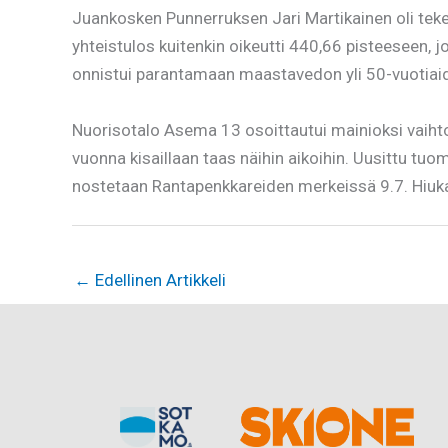
Juankosken Punnerruksen Jari Martikainen oli tekem
yhteistulos kuitenkin oikeutti 440,66 pisteeseen, j
onnistui parantamaan maastavedon yli 50-vuotiaide
Nuorisotalo Asema 13 osoittautui mainioksi vaihtoe
vuonna kisaillaan taas näihin aikoihin. Uusittu 
nostetaan Rantapenkkareiden merkeissä 9.7. Hiuka
←
Edellinen Artikkeli