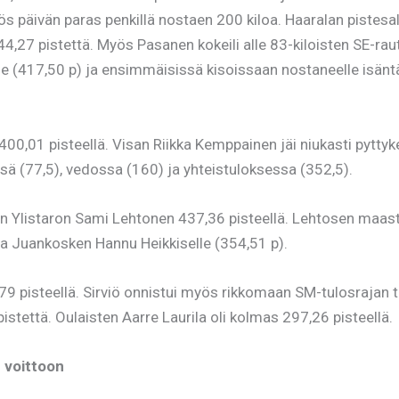
ös päivän paras penkillä nostaen 200 kiloa. Haaralan pistesa
7 pistettä. Myös Pasanen kokeili alle 83-kiloisten SE-rauto
le (417,50 p) ja ensimmäisissä kisoissaan nostaneelle isän
400,01 pisteellä. Visan Riikka Kemppainen jäi niukasti pyttyk
sä (77,5), vedossa (160) ja yhteistuloksessa (352,5).
iin Ylistaron Sami Lehtonen 437,36 pisteellä. Lehtosen maas
ja Juankosken Hannu Heikkiselle (354,51 p).
9 pisteellä. Sirviö onnistui myös rikkomaan SM-tulosrajan t
tettä. Oulaisten Aarre Laurila oli kolmas 297,26 pisteellä.
n voittoon