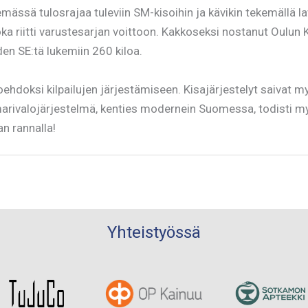
ässä tulosrajaa tuleviin SM-kisoihin ja kävikin tekemällä lav
oka riitti varustesarjan voittoon. Kakkoseksi nostanut Oulun K
n SE:tä lukemiin 260 kiloa.
hdoksi kilpailujen järjestämiseen. Kisajärjestelyt saivat my
tuomarivalojärjestelmä, kenties modernein Suomessa, todist
n rannalla!
Yhteistyössä