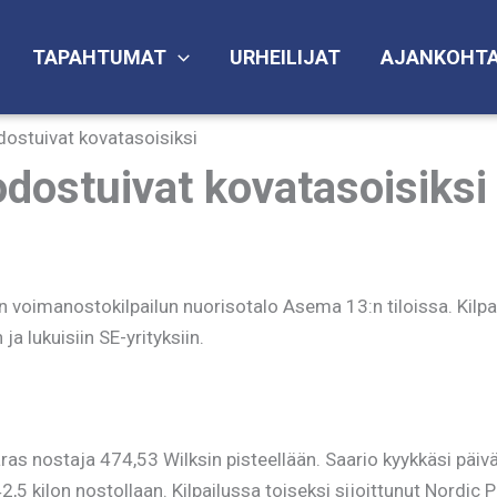
TAPAHTUMAT
URHEILIJAT
AJANKOHTA
dostuivat kovatasoisiksi
odostuivat kovatasoisiksi
voimanostokilpailun nuorisotalo Asema 13:n tiloissa. Kilpailus
a lukuisiin SE-yrityksiin.
as nostaja 474,53 Wilksin pisteellään. Saario kyykkäsi päivä
kilon nostollaan. Kilpailussa toiseksi sijoittunut Nordic P