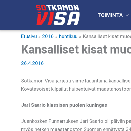
Siirry
sisältöön
TOIMINTA
Etusivu
2016
huhtikuu
Kansalliset kisat muo
Kansalliset kisat mu
26.4.2016
Sotkamon Visa järjesti viime lauantaina kansallisen 
Kovatasoiset kilpailut huipentuivat maastanostoon j
Jari Saario klassisen puolen kuningas
Juankosken Punnerruksen Jari Saario oli päivän par
myös hetken maastanoston Suomen ennätystä 342,5 