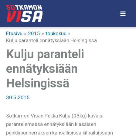
Siirry
sisältöön
Etusivu
2015
toukokuu
Kulju paranteli ennätyksiään Helsingissä
Kulju paranteli
ennätyksiään
Helsingissä
30.5.2015
Sotkamon Visan Pekka Kulju (93kg) käväisi
parantelemassa ennätyksiään klassisen
penkkipunnerruksen kansallisissa kilpailuissaan