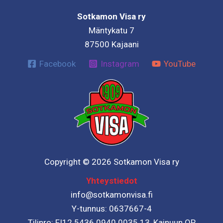
Sotkamon Visa ry
Mäntykatu 7
87500 Kajaani
Facebook
Instagram
YouTube
Copyright © 2026 Sotkamon Visa ry
Yhteystiedot
info@sotkamonvisa.fi
Y-tunnus: 0637667-4
Tilinro: FI12 5436 0940 0035 13, Kainuun OP