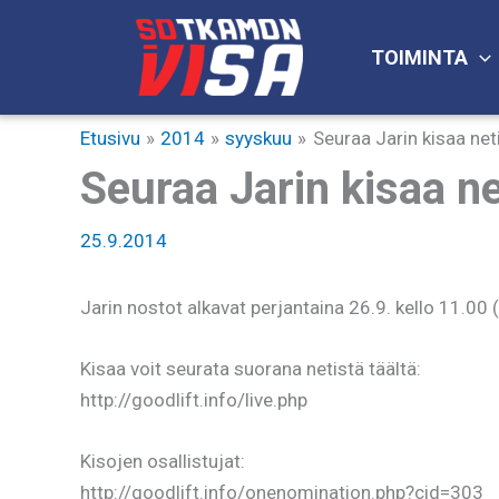
Siirry
sisältöön
TOIMINTA
Etusivu
2014
syyskuu
Seuraa Jarin kisaa net
Seuraa Jarin kisaa ne
25.9.2014
Jarin nostot alkavat perjantaina 26.9. kello 11.00
Kisaa voit seurata suorana netistä täältä:
http://goodlift.info/live.php
Kisojen osallistujat:
http://goodlift.info/onenomination.php?cid=303