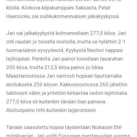
kilolla. Kivikova kilpakumppani Saksasta, Peter
Haensicke, sai suihkukomennuksen jalkakyykyssä.
Jari sai jalkakyykystä kolmannellaan 277,5 kiloa. Jari
otti raudan jo toisella nostolla, mutta se hylättiin 2-1
tuomariäänin syvyydestä. Kyykystä Nestori nappasi
lajihopean. Penkiltä Jari painoi toisellaan tasarahan
200 kiloa, mutta 212,5 kiloa painoi jo liikaa.
Maastanostossa Jari varmisti hopean tiputtamalla
aloituksella 250 kiloon. Kakkosnostossa 260 jätettiin
taktisesti väliin ja yritettiin kirkastaa vedon lajimitalia.
277,5 kiloa oli kuitenkin tänään liian painava.
Aloituspaino riitti kuitenkin lajipronssiin.
Tänään saavutettu hopea täydentään Niskasen EM-
mitalisarjan. Jari voitti Euroopan mestaruuden vuonna