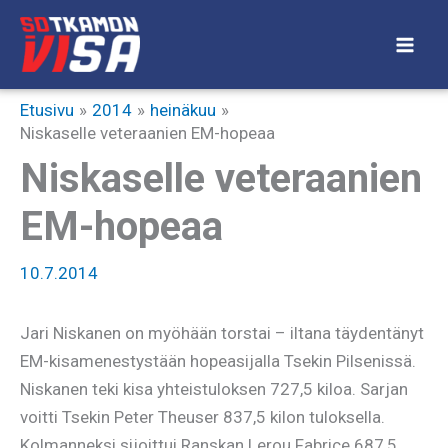
Siirry
sisältöön
Etusivu
2014
heinäkuu
Niskaselle veteraanien EM-hopeaa
Niskaselle veteraanien
EM-hopeaa
10.7.2014
Jari Niskanen on myöhään torstai – iltana täydentänyt
EM-kisamenestystään hopeasijalla Tsekin Pilsenissä.
Niskanen teki kisa yhteistuloksen 727,5 kiloa. Sarjan
voitti Tsekin Peter Theuser 837,5 kilon tuloksella.
Kolmanneksi sijoittui Ranskan Lerou Fabrice 687,5