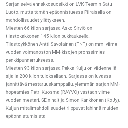
Sarjan selvä ennakkosuosikki on LVK-Teamin Satu
Luoto, mutta tämän epäonnistuessa Piiraisella on
mahdollisuudet yllätykseen.
Miesten 66 kilon sarjassa Asko Sirviö on
tilastokakkonen 145 kilon pukkauksella.
Tilastoykkönen Antti Savolainen (TNT) on mm. viime
vuoden voimanoston MM-kisojen pronssimies
penkkipunnerruksessa.
Miesten 93 kilon sarjassa Pekka Kulju on viidennellä
sijalla 200 kilon tuloksellaan. Sarjassa on luvassa
jännittävä mestaruuskamppailu, ylemmän sarjan MM-
hopeamies Petri Kuosma (RAYVO) vastaan viime
vuoden mestari, SE:n haltija Simon Kankkonen (KoJy).
Kuljun mitalimahdollisuudet riippuvat lähinnä muiden
epäonnistumisista.