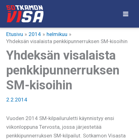
Siirry
sisältöön
Etusivu
2014
helmikuu
Yhdeksän visalaista penkkipunnerruksen SM-kisoihin
Yhdeksän visalaista
penkkipunnerruksen
SM-kisoihin
2.2.2014
Vuoden 2014 SM-kilpailuruletti käynnistyy ensi
viikonloppuna Tervosta, jossa järjestetää
penkkipunnerruksen SM-kilpailut. Sotkamon Visasta