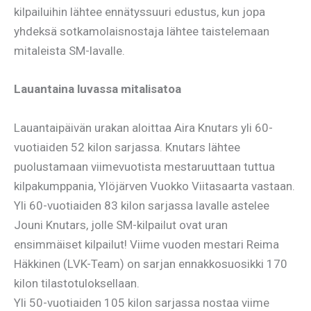
kilpailuihin lähtee ennätyssuuri edustus, kun jopa
yhdeksä sotkamolaisnostaja lähtee taistelemaan
mitaleista SM-lavalle.
Lauantaina luvassa mitalisatoa
Lauantaipäivän urakan aloittaa Aira Knutars yli 60-
vuotiaiden 52 kilon sarjassa. Knutars lähtee
puolustamaan viimevuotista mestaruuttaan tuttua
kilpakumppania, Ylöjärven Vuokko Viitasaarta vastaan.
Yli 60-vuotiaiden 83 kilon sarjassa lavalle astelee
Jouni Knutars, jolle SM-kilpailut ovat uran
ensimmäiset kilpailut! Viime vuoden mestari Reima
Häkkinen (LVK-Team) on sarjan ennakkosuosikki 170
kilon tilastotuloksellaan.
Yli 50-vuotiaiden 105 kilon sarjassa nostaa viime