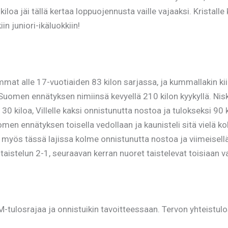
a jäi tällä kertaa loppuojennusta vaille vajaaksi. Kristalle 
in juniori-ikäluokkiin!
mmat alle 17-vuotiaiden 83 kilon sarjassa, ja kummallakin kii
uomen ennätyksen nimiinsä kevyellä 210 kilon kyykyllä. Nisk
0 kiloa, Villelle kaksi onnistunutta nostoa ja tulokseksi 90
n ennätyksen toisella vedollaan ja kaunisteli sitä vielä kol
, myös tässä lajissa kolme onnistunutta nostoa ja viimeisell
SE-taistelun 2-1, seuraavan kerran nuoret taistelevat toisiaan 
M-tulosrajaa ja onnistuikin tavoitteessaan. Tervon yhteistulo