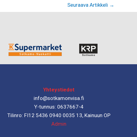
Seuraava Artikkeli
→
Yhteystiedot
info@sotkamonvisa.fi
Y-tunnus: 0637667-4
Tilinro: FI12 5436 0940 0035 13, Kainuun OP
Admin