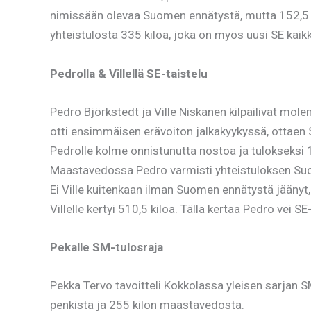
nimissään olevaa Suomen ennätystä, mutta 152,5 kilo
yhteistulosta 335 kiloa, joka on myös uusi SE kaikki
Pedrolla & Villellä SE-taistelu
Pedro Björkstedt ja Ville Niskanen kilpailivat mole
otti ensimmäisen erävoiton jalkakyykyssä, ottaen S
Pedrolle kolme onnistunutta nostoa ja tulokseksi 13
Maastavedossa Pedro varmisti yhteistuloksen Suome
Ei Ville kuitenkaan ilman Suomen ennätystä jäänyt
Villelle kertyi 510,5 kiloa. Tällä kertaa Pedro vei 
Pekalle SM-tulosraja
Pekka Tervo tavoitteli Kokkolassa yleisen sarjan S
penkistä ja 255 kilon maastavedosta.