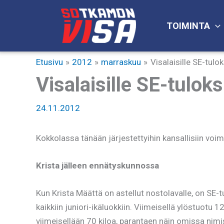
Siirry
sisältöön
TOIMINTA
Etusivu
2012
marraskuu
Visalaisille SE-tulo
Visalaisille SE-tulok
24.11.2012
Kokkolassa tänään järjestettyihin kansallisiin voi
Krista jälleen ennätyskunnossa
Kun Krista Määttä on astellut nostolavalle, on SE
kaikkiin juniori-ikäluokkiin. Viimeisellä ylöstuotu 
viimeisellään 70 kiloa, parantaen näin omissa nimi