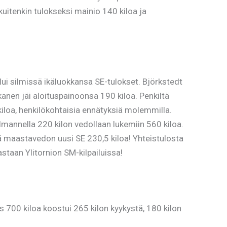
kuitenkin tulokseksi mainio 140 kiloa ja
lui silmissä ikäluokkansa SE-tulokset. Björkstedt
anen jäi aloituspainoonsa 190 kiloa. Penkiltä
 kiloa, henkilökohtaisia ennätyksiä molemmilla.
mannella 220 kilon vedollaan lukemiin 560 kiloa.
ä maastavedon uusi SE 230,5 kiloa! Yhteistulosta
vastaan Ylitornion SM-kilpailuissa!
s 700 kiloa koostui 265 kilon kyykystä, 180 kilon