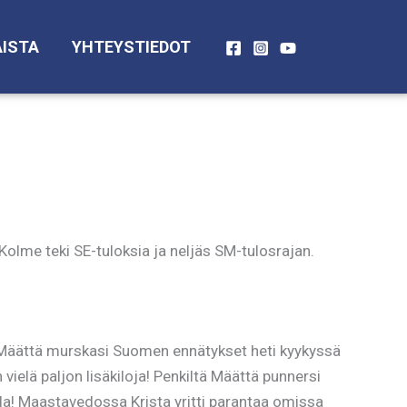
ISTA
YHTEYSTIEDOT
Kolme teki SE-tuloksia ja neljäs SM-tulosrajan.
n, Määttä murskasi Suomen ennätykset heti kyykyssä
 vielä paljon lisäkiloja! Penkiltä Määttä punnersi
lla! Maastavedossa Krista yritti parantaa omissa