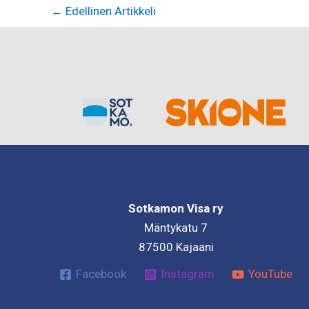
←
Edellinen Artikkeli
Sotkamon Visa ry
Mäntykatu 7
87500 Kajaani
Facebook
Instagram
YouTube