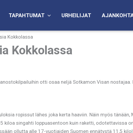
TAPAHTUMAT
URHEILIJAT
AJANKOHTA
ksia Kokkolassa
sia Kokkolassa
manostokilpailuihin otti osaa neljä Sotkamon Visan nostajaa. 
-tuloksia ropissut lähes joka kerta haaviin. Näin myös tänää
125 kiloa singahti loppuasentoon kuin raketti, odotettavissa on
ssään ollutta alle 17-vuotiaiden Suomen ennätystä 11,5 kilo