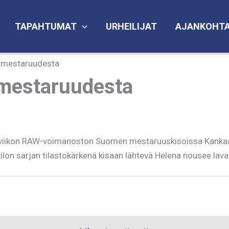
TAPAHTUMAT
URHEILIJAT
AJANKOHTA
-mestaruudesta
mestaruudesta
an viikon RAW-voimanoston Suomen mestaruuskisoissa Kanka
 kilon sarjan tilastokärkenä kisaan lähtevä Helena nousee lav