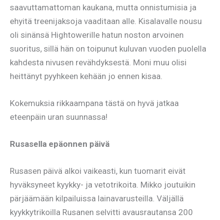
saavuttamattoman kaukana, mutta onnistumisia ja
ehyitä treenijaksoja vaaditaan alle. Kisalavalle nousu
oli sinänsä Hightowerille hatun noston arvoinen
suoritus, sillä hän on toipunut kuluvan vuoden puolella
kahdesta nivusen revähdyksestä. Moni muu olisi
heittänyt pyyhkeen kehään jo ennen kisaa.
Kokemuksia rikkaampana tästä on hyvä jatkaa
eteenpäin uran suunnassa!
Rusasella epäonnen päivä
Rusasen päivä alkoi vaikeasti, kun tuomarit eivät
hyväksyneet kyykky- ja vetotrikoita. Mikko joutuikin
pärjäämään kilpailuissa lainavarusteilla. Väljällä
kyykkytrikoilla Rusanen selvitti avausrautansa 200