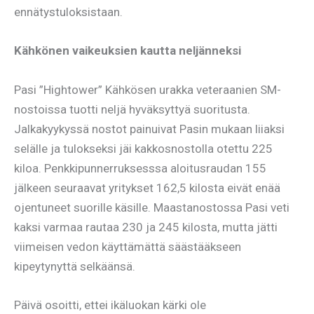
ennätystuloksistaan.
Kähkönen vaikeuksien kautta neljänneksi
Pasi ”Hightower” Kähkösen urakka veteraanien SM-
nostoissa tuotti neljä hyväksyttyä suoritusta.
Jalkakyykyssä nostot painuivat Pasin mukaan liiaksi
selälle ja tulokseksi jäi kakkosnostolla otettu 225
kiloa. Penkkipunnerruksesssa aloitusraudan 155
jälkeen seuraavat yritykset 162,5 kilosta eivät enää
ojentuneet suorille käsille. Maastanostossa Pasi veti
kaksi varmaa rautaa 230 ja 245 kilosta, mutta jätti
viimeisen vedon käyttämättä säästääkseen
kipeytynyttä selkäänsä.
Päivä osoitti, ettei ikäluokan kärki ole