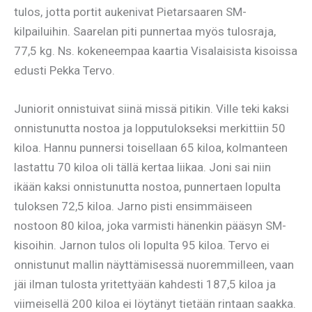
tulos, jotta portit aukenivat Pietarsaaren SM-
kilpailuihin. Saarelan piti punnertaa myös tulosraja,
77,5 kg. Ns. kokeneempaa kaartia Visalaisista kisoissa
edusti Pekka Tervo.
Juniorit onnistuivat siinä missä pitikin. Ville teki kaksi
onnistunutta nostoa ja lopputulokseksi merkittiin 50
kiloa. Hannu punnersi toisellaan 65 kiloa, kolmanteen
lastattu 70 kiloa oli tällä kertaa liikaa. Joni sai niin
ikään kaksi onnistunutta nostoa, punnertaen lopulta
tuloksen 72,5 kiloa. Jarno pisti ensimmäiseen
nostoon 80 kiloa, joka varmisti hänenkin pääsyn SM-
kisoihin. Jarnon tulos oli lopulta 95 kiloa. Tervo ei
onnistunut mallin näyttämisessä nuoremmilleen, vaan
jäi ilman tulosta yritettyään kahdesti 187,5 kiloa ja
viimeisellä 200 kiloa ei löytänyt tietään rintaan saakka.