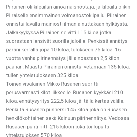
Piirainen oli kilpailun ainoa naisnostaja, ja kilpailu olikin
Piiraiselle ensimmäinen voimanostokilpailu. Piirainen
onnistui lavalla mainiosti ilman ainuttakaan hylkäystä.
Jalkakyykyssä Piirainen selvitti 115 kiloa jotka
suorastaan lensivät suorille jaloille. Penkissä ennätys
parani kerralla jopa 10 kiloa, tulokseen 75 kiloa. 16
vuotta vanha piirinennätys jäi ainoastaan 2,5 kilon
päähän. Maasta Piirainen onnistui vetämään 135 kiloa,
tullen yhteistulokseen 325 kiloa.
Toinen visalainen Mikko Rusanen suoritti
perusvarmasti kilot liikkeelle. Rusanen kyykkäsi 210
kiloa, ennätysyritys 222,5 kiloa jäi tällä kertaa välille.
Penkiltä Rusanen punnersi 145 kiloa joka on Rusasen
henkilökohtainen sekä Kainuun piirinennätys. Vedossa
Rusasen puhti riitti 215 kiloon joka toi lopulta
yhteistuloksen 570 kiloa.