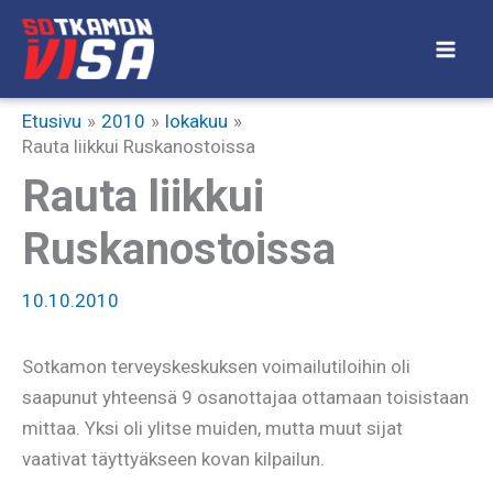
Siirry
sisältöön
Etusivu
2010
lokakuu
Rauta liikkui Ruskanostoissa
Rauta liikkui
Ruskanostoissa
10.10.2010
Sotkamon terveyskeskuksen voimailutiloihin oli
saapunut yhteensä 9 osanottajaa ottamaan toisistaan
mittaa. Yksi oli ylitse muiden, mutta muut sijat
vaativat täyttyäkseen kovan kilpailun.