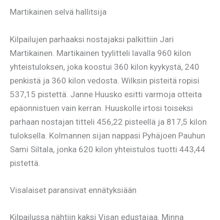
Martikainen selvä hallitsija
Kilpailujen parhaaksi nostajaksi palkittiin Jari
Martikainen. Martikainen tyylitteli lavalla 960 kilon
yhteistuloksen, joka koostui 360 kilon kyykystä, 240
penkistä ja 360 kilon vedosta. Wilksin pisteitä ropisi
537,15 pistettä. Janne Huusko esitti varmoja otteita
epäonnistuen vain kerran. Huuskolle irtosi toiseksi
parhaan nostajan titteli 456,22 pisteellä ja 817,5 kilon
tuloksella. Kolmannen sijan nappasi Pyhäjoen Pauhun
Sami Siltala, jonka 620 kilon yhteistulos tuotti 443,44
pistettä.
Visalaiset paransivat ennätyksiään
Kilpailussa nähtiin kaksi Visan edustajaa. Minna