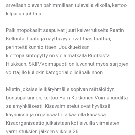
arvellaan olevan pahimmillaan tulevalla viikolla, kertoo
kilpailun johtaja.
Palkintopokaalit saapuivat juuri kaiverrukselta Raatin
Kellosta. Laatu ja näyttävyys ovat taas taattua,
perinteitä kunnioittaen. Joukkuekisan
kiertopalkintopytty on vielä matkalla Ruotsista
Hiukkaan. SKIP/Voimapuoti on luvannut myös sarjojen
voittajille kullekin kategorialle lisäpalkinnon.
Mietin jokaiselle ikäryhmälle sopivan räätälöidyn
bonuspalkinnon, kertoo Harri Kokkonen Voimapuodilta
salamyhkäisesti. Kisavalmistelut ovat hyvässä
käynnissä ja organisaatio alkaa olla kasassa.
Kisaorganisaatio julkaistaan kotisivuilla viimeisten
varmistuksien jälkeen viikolla 26.