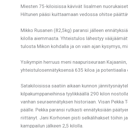
Miesten 75-kiloisissa kävivät Iisalmen nuorukaiset
Hiltunen pääsi kuittaamaan vedossa ohitse päättävä
Mikko Rusanen (82,5kg) paransi jälleen ennätyksiää
kilolla aiemmasta. Yhteistulos lähestyy vääjäämättä
tulosta Mikon kohdalla ja on vain ajan kysymys, mil
Ysikympin herruus meni naapuriseuraan Kajaaniin
yhteistulosennätyksensä 635 kiloa ja potentiaalia 
Satakiloisissa saatiin aikaan kunnon jännitysnäyte
kilpakumppaneihinsa tyylikkäällä 290 kilon nostoll
vanhan seuraennätyksen historiaan. Visan Pekka Te
päälle. Pekka paransi rutkasti ennätyksiään päätyen 
riittänyt. Jani Korhonen pisti selkälihakset töihin
kamppailun jälkeen 2,5 kilolla.