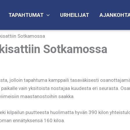
TAPAHTUMAT
URHEILIJAT
AJANKOHTA
kisattiin Sotkamossa
kisattiin Sotkamossa
sta, jolloin tapahtuma kamppaili tasaväkisesti osanottajamä
ikalle vain yksitoista nostajaa kuudesta eri seurasta. Osan
iimeisiin maastanostoihin saakka.
eki kilpailun puutteesta huolimatta hyvän 390 kilon yhteistul
oman ennätyksensä 160 kiloa.