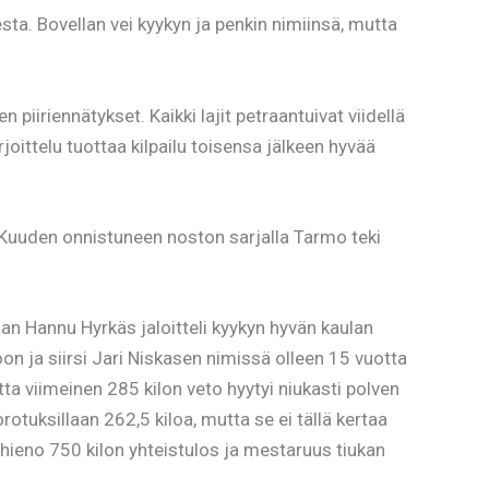
sta. Bovellan vei kyykyn ja penkin nimiinsä, mutta
iiriennätykset. Kaikki lajit petraantuivat viidellä
joittelu tuottaa kilpailu toisensa jälkeen hyvää
Kuuden onnistuneen noston sarjalla Tarmo teki
san Hannu Hyrkäs jaloitteli kyykyn hyvän kaulan
n ja siirsi Jari Niskasen nimissä olleen 15 vuotta
 viimeinen 285 kilon veto hyytyi niukasti polven
rotuksillaan 262,5 kiloa, mutta se ei tällä kertaa
e hieno 750 kilon yhteistulos ja mestaruus tiukan