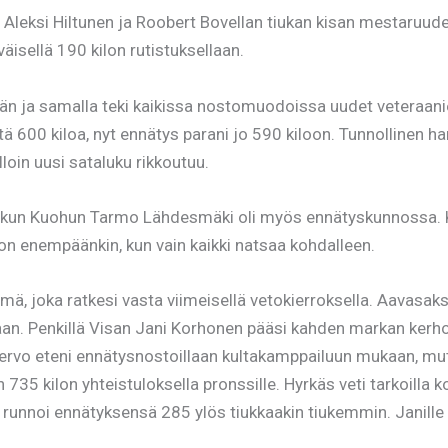
 Aleksi Hiltunen ja Roobert Bovellan tiukan kisan mestaruude
isellä 190 kilon rutistuksellaan.
n ja samalla teki kaikissa nostomuodoissa uudet veteraanien p
 600 kiloa, nyt ennätys parani jo 590 kiloon. Tunnollinen har
loin uusi sataluku rikkoutuu.
, kun Kuohun Tarmo Lähdesmäki oli myös ennätyskunnossa. 
on enempäänkin, kun vain kaikki natsaa kohdalleen.
lmä, joka ratkesi vasta viimeisellä vetokierroksella. Aavasak
aan. Penkillä Visan Jani Korhonen pääsi kahden markan kerhoo
rvo eteni ennätysnostoillaan kultakamppailuun mukaan, mutta
735 kilon yhteistuloksella pronssille. Hyrkäs veti tarkoilla ko
 ja runnoi ennätyksensä 285 ylös tiukkaakin tiukemmin. Janill