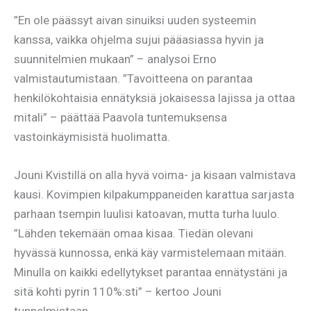
”En ole päässyt aivan sinuiksi uuden systeemin
kanssa, vaikka ohjelma sujui pääasiassa hyvin ja
suunnitelmien mukaan” – analysoi Erno
valmistautumistaan. ”Tavoitteena on parantaa
henkilökohtaisia ennätyksiä jokaisessa lajissa ja ottaa
mitali” – päättää Paavola tuntemuksensa
vastoinkäymisistä huolimatta.
Jouni Kvistillä on alla hyvä voima- ja kisaan valmistava
kausi. Kovimpien kilpakumppaneiden karattua sarjasta
parhaan tsempin luulisi katoavan, mutta turha luulo.
”Lähden tekemään omaa kisaa. Tiedän olevani
hyvässä kunnossa, enkä käy varmistelemaan mitään.
Minulla on kaikki edellytykset parantaa ennätystäni ja
sitä kohti pyrin 110%:sti” – kertoo Jouni