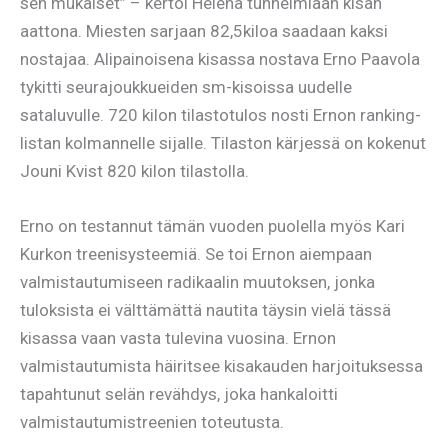
sen mukaiset” – kertoi Helena tunnelmiaan kisan
aattona. Miesten sarjaan 82,5kiloa saadaan kaksi
nostajaa. Alipainoisena kisassa nostava Erno Paavola
tykitti seurajoukkueiden sm-kisoissa uudelle
sataluvulle. 720 kilon tilastotulos nosti Ernon ranking-
listan kolmannelle sijalle. Tilaston kärjessä on kokenut
Jouni Kvist 820 kilon tilastolla.
Erno on testannut tämän vuoden puolella myös Kari
Kurkon treenisysteemiä. Se toi Ernon aiempaan
valmistautumiseen radikaalin muutoksen, jonka
tuloksista ei välttämättä nautita täysin vielä tässä
kisassa vaan vasta tulevina vuosina. Ernon
valmistautumista häiritsee kisakauden harjoituksessa
tapahtunut selän revähdys, joka hankaloitti
valmistautumistreenien toteutusta.