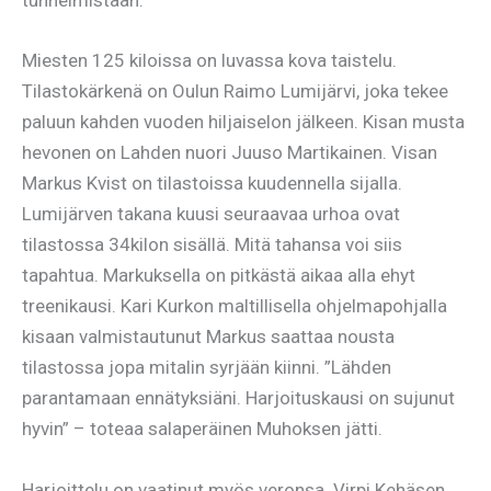
tunnelmistaan.
Miesten 125 kiloissa on luvassa kova taistelu.
Tilastokärkenä on Oulun Raimo Lumijärvi, joka tekee
paluun kahden vuoden hiljaiselon jälkeen. Kisan musta
hevonen on Lahden nuori Juuso Martikainen. Visan
Markus Kvist on tilastoissa kuudennella sijalla.
Lumijärven takana kuusi seuraavaa urhoa ovat
tilastossa 34kilon sisällä. Mitä tahansa voi siis
tapahtua. Markuksella on pitkästä aikaa alla ehyt
treenikausi. Kari Kurkon maltillisella ohjelmapohjalla
kisaan valmistautunut Markus saattaa nousta
tilastossa jopa mitalin syrjään kiinni. ”Lähden
parantamaan ennätyksiäni. Harjoituskausi on sujunut
hyvin” – toteaa salaperäinen Muhoksen jätti.
Harjoittelu on vaatinut myös veronsa. Virpi Kehäsen