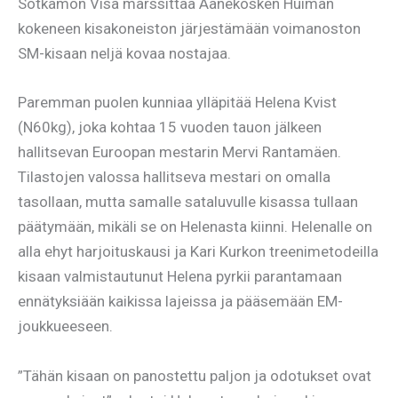
Sotkamon Visa marssittaa Äänekosken Huiman
kokeneen kisakoneiston järjestämään voimanoston
SM-kisaan neljä kovaa nostajaa.
Paremman puolen kunniaa ylläpitää Helena Kvist
(N60kg), joka kohtaa 15 vuoden tauon jälkeen
hallitsevan Euroopan mestarin Mervi Rantamäen.
Tilastojen valossa hallitseva mestari on omalla
tasollaan, mutta samalle sataluvulle kisassa tullaan
päätymään, mikäli se on Helenasta kiinni. Helenalle on
alla ehyt harjoituskausi ja Kari Kurkon treenimetodeilla
kisaan valmistautunut Helena pyrkii parantamaan
ennätyksiään kaikissa lajeissa ja pääsemään EM-
joukkueeseen.
”Tähän kisaan on panostettu paljon ja odotukset ovat