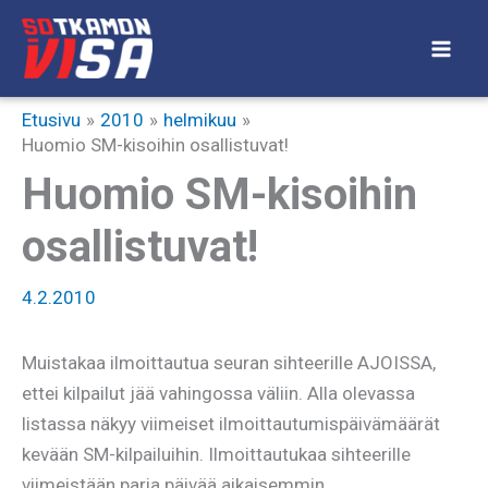
Siirry
sisältöön
Etusivu
2010
helmikuu
Huomio SM-kisoihin osallistuvat!
Huomio SM-kisoihin
osallistuvat!
4.2.2010
Muistakaa ilmoittautua seuran sihteerille AJOISSA,
ettei kilpailut jää vahingossa väliin. Alla olevassa
listassa näkyy viimeiset ilmoittautumispäivämäärät
kevään SM-kilpailuihin. Ilmoittautukaa sihteerille
viimeistään paria päivää aikaisemmin.