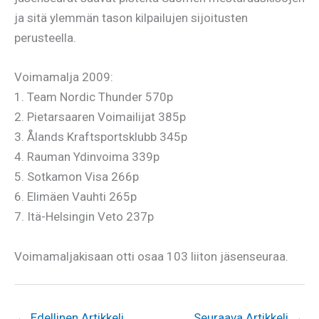
ja sitä ylemmän tason kilpailujen sijoitusten
perusteella.
Voimamalja 2009:
1. Team Nordic Thunder 570p
2. Pietarsaaren Voimailijat 385p
3. Ålands Kraftsportsklubb 345p
4. Rauman Ydinvoima 339p
5. Sotkamon Visa 266p
6. Elimäen Vauhti 265p
7. Itä-Helsingin Veto 237p
Voimamaljakisaan otti osaa 103 liiton jäsenseuraa.
←
Edellinen Artikkeli
Seuraava Artikkeli
→