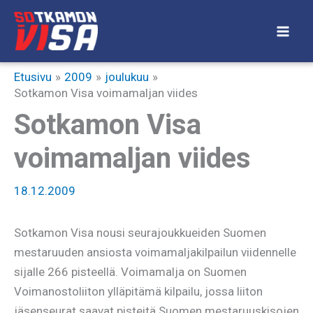
Siirry
sisältöön
Etusivu
2009
joulukuu
Sotkamon Visa voimamaljan viides
Sotkamon Visa
voimamaljan viides
18.12.2009
Sotkamon Visa nousi seurajoukkueiden Suomen
mestaruuden ansiosta voimamaljakilpailun viidennelle
sijalle 266 pisteellä. Voimamalja on Suomen
Voimanostoliiton ylläpitämä kilpailu, jossa liiton
jäsenseurat saavat pisteitä Suomen mestaruuskisojen