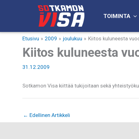
Siirry
sisältöön
TOIMINTA
Etusivu
2009
joulukuu
Kiitos kuluneesta vuo
Kiitos kuluneesta vu
31.12.2009
Sotkamon Visa kiittää tukijoitaan sekä yhteistyö
←
Edellinen Artikkeli