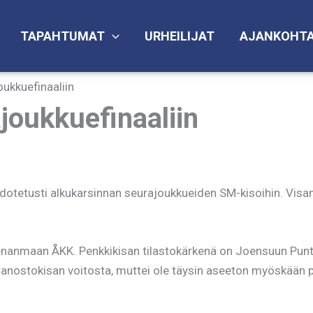
TAPAHTUMAT
URHEILIJAT
AJANKOHTA
ukkuefinaaliin
joukkuefinaaliin
odotetusti alkukarsinnan seurajoukkueiden SM-kisoihin. Visan
nmaan ÅKK. Penkkikisan tilastokärkenä on Joensuun Punttip
imanostokisan voitosta, muttei ole täysin aseeton myöskään 