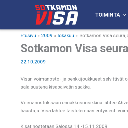
Siirry
sisältöön
TOIMINTA
Etusivu
2009
lokakuu
Sotkamon Visa seurajo
Sotkamon Visa seura
22.10.2009
Visan voimanosto- ja penkkijoukkueet selvittivät 
salaisuutena kisapäivään saakka.
Voimanostokisaan ennakkosuosikkina lähtee Ahvena
haastaja. Visa lähtee taistelemaan erityisesti vo
Kisat nostetaan Salossa 14.-15.11.2009.