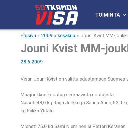
Siirry
sisältöön
TOIMINTA
Etusivu
2009
kesäkuu
Jouni Kvist MM-joukk
Jouni Kvist MM-jou
28.6.2009
Visan Jouni Kvist on valittu edustamaan Suomea v
Maajoukkue koostuu seuraavista nostajista:
Naiset: 48,0 kg Raija Jurkko ja Sanna Apuli, 52,0 
kg Riikka Ylitalo
Miehet: 75,0 kg Sami Nieminen ja Petteri Keränen, 