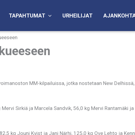
TAPAHTUMAT
URHEILIJAT
AJANKOHTA
ueeseen
kkueeseen
oimanoston MM-kilpailuissa, jotka nostetaan New Delhissä, 
kg Mervi Sirkiä ja Marcela Sandvik, 56,0 kg Mervi Rantamäki j
82,5 kg Jouni Kvist ja Jani Närhi, 125,0 kg Ove Lehto ja Ken