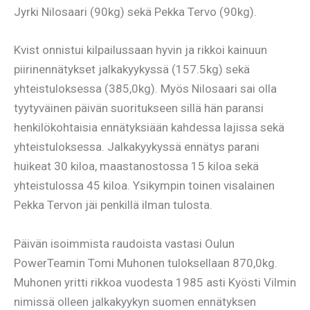
Jyrki Nilosaari (90kg) sekä Pekka Tervo (90kg).
Kvist onnistui kilpailussaan hyvin ja rikkoi kainuun
piirinennätykset jalkakyykyssä (157.5kg) sekä
yhteistuloksessa (385,0kg). Myös Nilosaari sai olla
tyytyväinen päivän suoritukseen sillä hän paransi
henkilökohtaisia ennätyksiään kahdessa lajissa sekä
yhteistuloksessa. Jalkakyykyssä ennätys parani
huikeat 30 kiloa, maastanostossa 15 kiloa sekä
yhteistulossa 45 kiloa. Ysikympin toinen visalainen
Pekka Tervon jäi penkillä ilman tulosta.
Päivän isoimmista raudoista vastasi Oulun
PowerTeamin Tomi Muhonen tuloksellaan 870,0kg.
Muhonen yritti rikkoa vuodesta 1985 asti Kyösti Vilmin
nimissä olleen jalkakyykyn suomen ennätyksen