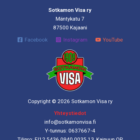
Sotkamon Visa ry
Mäntykatu 7
87500 Kajaani
Facebook
Instagram
YouTube
Copyright © 2026 Sotkamon Visa ry
Yhteystiedot
info@sotkamonvisa.fi
Y-tunnus: 0637667-4
Tilinro: FI12 5436 0940 0035 13, Kainuun OP