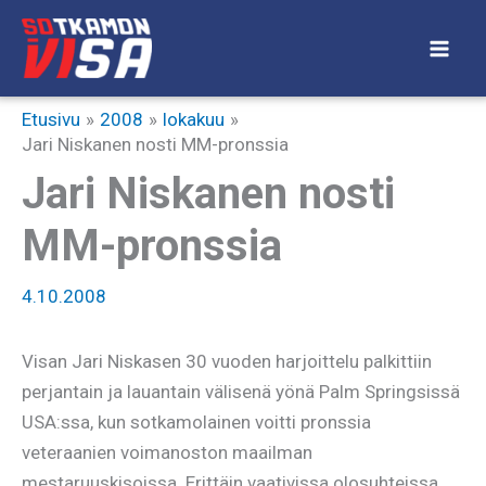
Siirry
sisältöön
Etusivu
2008
lokakuu
Jari Niskanen nosti MM-pronssia
Jari Niskanen nosti
MM-pronssia
4.10.2008
Visan Jari Niskasen 30 vuoden harjoittelu palkittiin
perjantain ja lauantain välisenä yönä Palm Springsissä
USA:ssa, kun sotkamolainen voitti pronssia
veteraanien voimanoston maailman
mestaruuskisoissa. Erittäin vaativissa olosuhteissa