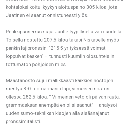
kohtaloksi koitui kyykyn aloituspaino 305 kiloa, jota
Jaatinen ei saanut onnistuneesti ylös.
Penkkipunnerrus sujui Jarille tyypillisellä varmuudella.
Toisella nostettu 207,5 kiloa takasi Niskaselle myös
penkin lajipronssin. ”215,5 yrityksessä voimat
loppuivat kesken” – tunnusti kuumiin olosuhteisiin
tottumaton pohjoisen mies.
Maastanosto sujui mallikkaasti kaikkien nostojen
mentyä 3-0 tuomariäänin läpi, viimeisen noston
ollessa 282,5 kiloa. ” Viimeinen veto oli päivän rauta,
grammaakaan enempää en olisi saanut” – analysoi
uuden sumo-tekniikan kisojen alla sisäänajanut
pronssimitalisti.