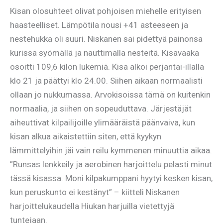
Kisan olosuhteet olivat pohjoisen miehelle erityisen
haasteelliset. Lämpötila nousi +41 asteeseen ja
nestehukka oli suuri. Niskanen sai pidettyä painonsa
kurissa syömällä ja nauttimalla nesteitä. Kisavaaka
osoitti 109,6 kilon lukemiä. Kisa alkoi perjantai-illalla
klo 21 ja päättyi klo 24.00. Siihen aikaan normaalisti
ollaan jo nukkumassa. Arvokisoissa tämä on kuitenkin
normaalia, ja siihen on sopeuduttava. Järjestäjät
aiheuttivat kilpailijoille ylimääräistä päänvaiva, kun
kisan alkua aikaistettiin siten, että kyykyn
lämmittelyihin jäi vain reilu kymmenen minuuttia aikaa.
”Runsas lenkkeily ja aerobinen harjoittelu pelasti minut
tässä kisassa. Moni kilpakumppani hyytyi kesken kisan,
kun peruskunto ei kestänyt” – kiitteli Niskanen
harjoittelukaudella Hiukan harjuilla vietettyjä
tuntejaan.