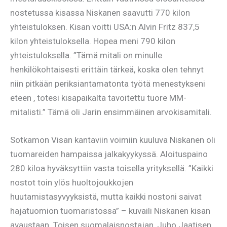
nostetussa kisassa Niskanen saavutti 770 kilon
yhteistuloksen. Kisan voitti USA:n Alvin Fritz 837,5
kilon yhteistuloksella. Hopea meni 790 kilon
yhteistuloksella. ”Tämä mitali on minulle
henkilökohtaisesti erittäin tärkeä, koska olen tehnyt
niin pitkään periksiantamatonta työtä menestykseni
eteen , totesi kisapaikalta tavoitettu tuore MM-
mitalisti.” Tämä oli Jarin ensimmäinen arvokisamitali.
Sotkamon Visan kantaviin voimiin kuuluva Niskanen oli
tuomareiden hampaissa jalkakyykyssä. Aloituspaino
280 kiloa hyväksyttiin vasta toisella yrityksellä. ”Kaikki
nostot toin ylös huoltojoukkojen
huutamistasyvyyksistä, mutta kaikki nostoni saivat
hajatuomion tuomaristossa” – kuvaili Niskanen kisan
avaustaan. Toisen suomalaisnostajan, Juho Jaatisen,