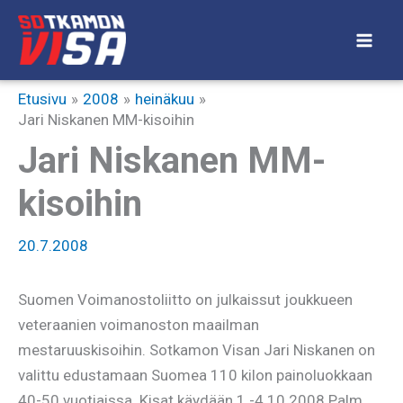
Siirry
sisältöön
Etusivu
2008
heinäkuu
Jari Niskanen MM-kisoihin
Jari Niskanen MM-
kisoihin
20.7.2008
Suomen Voimanostoliitto on julkaissut joukkueen
veteraanien voimanoston maailman
mestaruuskisoihin. Sotkamon Visan Jari Niskanen on
valittu edustamaan Suomea 110 kilon painoluokkaan
40-50 vuotiaissa. Kisat käydään 1.-4.10.2008 Palm