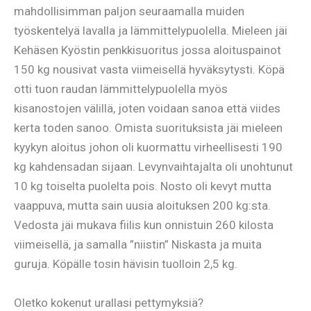
mahdollisimman paljon seuraamalla muiden
työskentelyä lavalla ja lämmittelypuolella. Mieleen jäi
Kehäsen Kyöstin penkkisuoritus jossa aloituspainot
150 kg nousivat vasta viimeisellä hyväksytysti. Köpä
otti tuon raudan lämmittelypuolella myös
kisanostojen välillä, joten voidaan sanoa että viides
kerta toden sanoo. Omista suorituksista jäi mieleen
kyykyn aloitus johon oli kuormattu virheellisesti 190
kg kahdensadan sijaan. Levynvaihtajalta oli unohtunut
10 kg toiselta puolelta pois. Nosto oli kevyt mutta
vaappuva, mutta sain uusia aloituksen 200 kg:sta.
Vedosta jäi mukava fiilis kun onnistuin 260 kilosta
viimeisellä, ja samalla ”niistin” Niskasta ja muita
guruja. Köpälle tosin hävisin tuolloin 2,5 kg.
Oletko kokenut urallasi pettymyksiä?