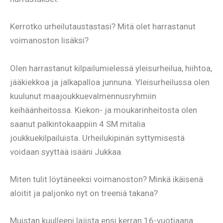
Kerrotko urheilutaustastasi? Mitä olet harrastanut
voimanoston lisäksi?
Olen harrastanut kilpailumielessä yleisurheilua, hiihtoa,
jääkiekkoa ja jalkapalloa junnuna. Yleisurheilussa olen
kuulunut maajoukkuevalmennusryhmiin
keihäänheitossa. Kiekon- ja moukarinheitosta olen
saanut palkintokaappiin 4 SM mitalia
joukkuekilpailuista. Urheilukipinän syttymisestä
voidaan syyttää isääni Jukkaa.
Miten tulit löytäneeksi voimanoston? Minkä ikäisenä
aloitit ja paljonko nyt on treeniä takana?
Muistan kuulleeni lajista ensi kerran 16-vuotiaana