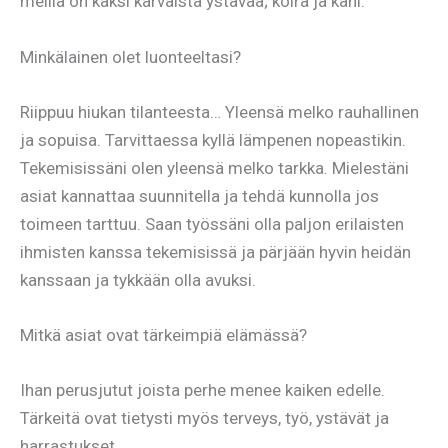
meillä on kaksi karvaista ystävää; koira ja kani.
Minkälainen olet luonteeltasi?
Riippuu hiukan tilanteesta… Yleensä melko rauhallinen
ja sopuisa. Tarvittaessa kyllä lämpenen nopeastikin.
Tekemisissäni olen yleensä melko tarkka. Mielestäni
asiat kannattaa suunnitella ja tehdä kunnolla jos
toimeen tarttuu. Saan työssäni olla paljon erilaisten
ihmisten kanssa tekemisissä ja pärjään hyvin heidän
kanssaan ja tykkään olla avuksi.
Mitkä asiat ovat tärkeimpiä elämässä?
Ihan perusjutut joista perhe menee kaiken edelle.
Tärkeitä ovat tietysti myös terveys, työ, ystävät ja
harrastukset.