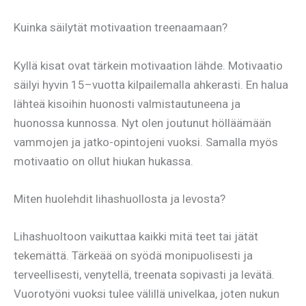
Kuinka säilytät motivaation treenaamaan?
Kyllä kisat ovat tärkein motivaation lähde. Motivaatio
säilyi hyvin 15–vuotta kilpailemalla ahkerasti. En halua
lähteä kisoihin huonosti valmistautuneena ja
huonossa kunnossa. Nyt olen joutunut hölläämään
vammojen ja jatko-opintojeni vuoksi. Samalla myös
motivaatio on ollut hiukan hukassa.
Miten huolehdit lihashuollosta ja levosta?
Lihashuoltoon vaikuttaa kaikki mitä teet tai jätät
tekemättä. Tärkeää on syödä monipuolisesti ja
terveellisesti, venytellä, treenata sopivasti ja levätä.
Vuorotyöni vuoksi tulee välillä univelkaa, joten nukun