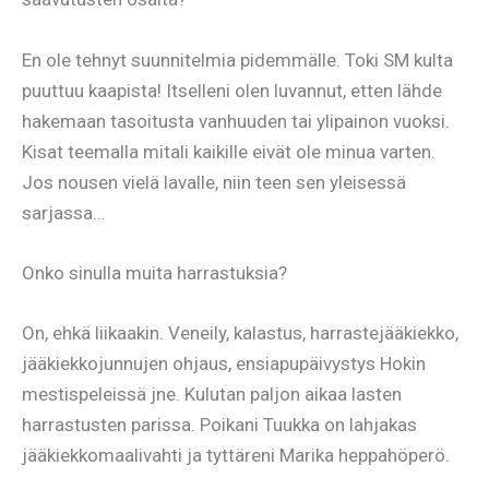
En ole tehnyt suunnitelmia pidemmälle. Toki SM kulta
puuttuu kaapista! Itselleni olen luvannut, etten lähde
hakemaan tasoitusta vanhuuden tai ylipainon vuoksi.
Kisat teemalla mitali kaikille eivät ole minua varten.
Jos nousen vielä lavalle, niin teen sen yleisessä
sarjassa…
Onko sinulla muita harrastuksia?
On, ehkä liikaakin. Veneily, kalastus, harrastejääkiekko,
jääkiekkojunnujen ohjaus, ensiapupäivystys Hokin
mestispeleissä jne. Kulutan paljon aikaa lasten
harrastusten parissa. Poikani Tuukka on lahjakas
jääkiekkomaalivahti ja tyttäreni Marika heppahöperö.