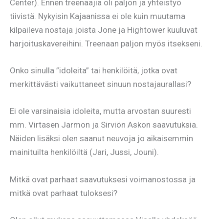
Center). Ennen treenaajia oli paljon ja yhteistyö
tiivistä. Nykyisin Kajaanissa ei ole kuin muutama
kilpaileva nostaja joista Jone ja Hightower kuuluvat
harjoituskavereihini. Treenaan paljon myös itsekseni.
Onko sinulla ”idoleita” tai henkilöitä, jotka ovat
merkittävästi vaikuttaneet sinuun nostajaurallasi?
Ei ole varsinaisia idoleita, mutta arvostan suuresti
mm. Virtasen Jarmon ja Sirviön Askon saavutuksia.
Näiden lisäksi olen saanut neuvoja jo aikaisemmin
mainituilta henkilöiltä (Jari, Jussi, Jouni).
Mitkä ovat parhaat saavutuksesi voimanostossa ja
mitkä ovat parhaat tuloksesi?