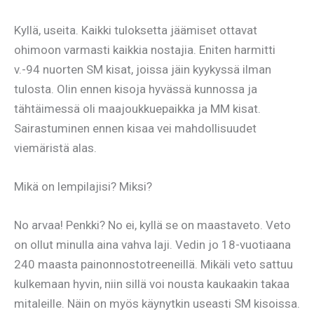
Kyllä, useita. Kaikki tuloksetta jäämiset ottavat
ohimoon varmasti kaikkia nostajia. Eniten harmitti
v.-94 nuorten SM kisat, joissa jäin kyykyssä ilman
tulosta. Olin ennen kisoja hyvässä kunnossa ja
tähtäimessä oli maajoukkuepaikka ja MM kisat.
Sairastuminen ennen kisaa vei mahdollisuudet
viemäristä alas.
Mikä on lempilajisi? Miksi?
No arvaa! Penkki? No ei, kyllä se on maastaveto. Veto
on ollut minulla aina vahva laji. Vedin jo 18-vuotiaana
240 maasta painonnostotreeneillä. Mikäli veto sattuu
kulkemaan hyvin, niin sillä voi nousta kaukaakin takaa
mitaleille. Näin on myös käynytkin useasti SM kisoissa.