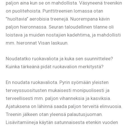
paljon aina kun se on mahdollista. Väsyneenä treenikin
on puolitehoista. Punttitreenien lomassa otan
”huoltavia” aerobisia treenejä. Nuorempana kävin
paljon hieronnassa. Seuran taloudellinen tilanne oli
loistava ja muiden nostajien kadehtima, ja mahdollisti
mm. hieronnat Visan laskuun.
Noudatatko ruokavaliota ja kuka sen suunnittelee?
Kuinka tärkeänä pidät ruokavalion merkitystä?
En noudata ruokavaliota. Pyrin syömään yleisten
terveyssuositusten mukaisesti monipuolisesti ja
terveellisesti mm. paljon vihanneksia ja kasviksia.
Ajatuksena on lähinnä saada paljon terveitä elinvuosia.
Treenin jälkeen otan yleensä palautusjuoman.
Lisävitamiineja käytän satunnaisesta etenkin vuoden