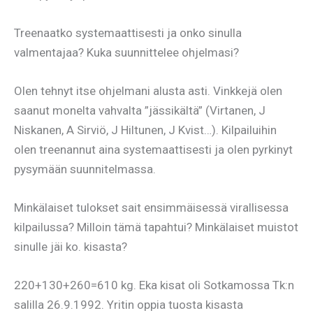
Treenaatko systemaattisesti ja onko sinulla
valmentajaa? Kuka suunnittelee ohjelmasi?
Olen tehnyt itse ohjelmani alusta asti. Vinkkejä olen
saanut monelta vahvalta ”jässikältä” (Virtanen, J
Niskanen, A Sirviö, J Hiltunen, J Kvist…). Kilpailuihin
olen treenannut aina systemaattisesti ja olen pyrkinyt
pysymään suunnitelmassa.
Minkälaiset tulokset sait ensimmäisessä virallisessa
kilpailussa? Milloin tämä tapahtui? Minkälaiset muistot
sinulle jäi ko. kisasta?
220+130+260=610 kg. Eka kisat oli Sotkamossa Tk:n
salilla 26.9.1992. Yritin oppia tuosta kisasta