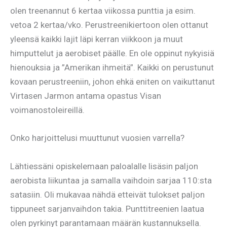
olen treenannut 6 kertaa viikossa punttia ja esim.
vetoa 2 kertaa/vko. Perustreenikiertoon olen ottanut
yleensä kaikki lajit läpi kerran viikkoon ja muut
himputtelut ja aerobiset päälle. En ole oppinut nykyisiä
hienouksia ja ”Amerikan ihmeitä”. Kaikki on perustunut
kovaan perustreeniin, johon ehkä eniten on vaikuttanut
Virtasen Jarmon antama opastus Visan
voimanostoleireillä.
Onko harjoittelusi muuttunut vuosien varrella?
Lähtiessäni opiskelemaan paloalalle lisäsin paljon
aerobista liikuntaa ja samalla vaihdoin sarjaa 110:sta
satasiin. Oli mukavaa nähdä etteivät tulokset paljon
tippuneet sarjanvaihdon takia. Punttitreenien laatua
olen pyrkinyt parantamaan määrän kustannuksella.