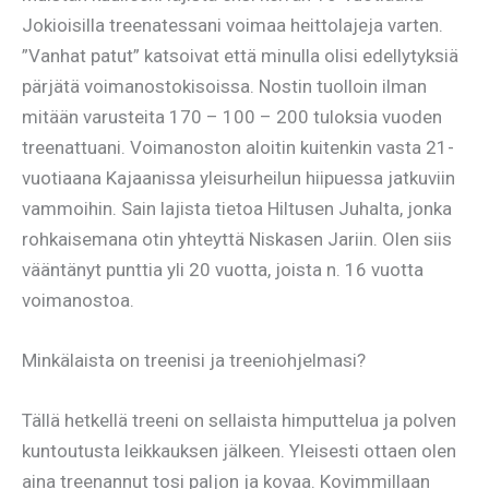
Jokioisilla treenatessani voimaa heittolajeja varten.
”Vanhat patut” katsoivat että minulla olisi edellytyksiä
pärjätä voimanostokisoissa. Nostin tuolloin ilman
mitään varusteita 170 – 100 – 200 tuloksia vuoden
treenattuani. Voimanoston aloitin kuitenkin vasta 21-
vuotiaana Kajaanissa yleisurheilun hiipuessa jatkuviin
vammoihin. Sain lajista tietoa Hiltusen Juhalta, jonka
rohkaisemana otin yhteyttä Niskasen Jariin. Olen siis
vääntänyt punttia yli 20 vuotta, joista n. 16 vuotta
voimanostoa.
Minkälaista on treenisi ja treeniohjelmasi?
Tällä hetkellä treeni on sellaista himputtelua ja polven
kuntoutusta leikkauksen jälkeen. Yleisesti ottaen olen
aina treenannut tosi paljon ja kovaa. Kovimmillaan