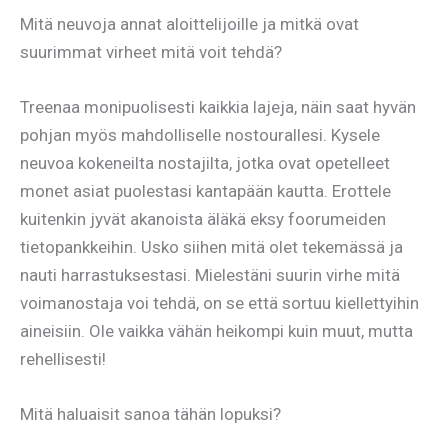
Mitä neuvoja annat aloittelijoille ja mitkä ovat
suurimmat virheet mitä voit tehdä?
Treenaa monipuolisesti kaikkia lajeja, näin saat hyvän
pohjan myös mahdolliselle nostourallesi. Kysele
neuvoa kokeneilta nostajilta, jotka ovat opetelleet
monet asiat puolestasi kantapään kautta. Erottele
kuitenkin jyvät akanoista äläkä eksy foorumeiden
tietopankkeihin. Usko siihen mitä olet tekemässä ja
nauti harrastuksestasi. Mielestäni suurin virhe mitä
voimanostaja voi tehdä, on se että sortuu kiellettyihin
aineisiin. Ole vaikka vähän heikompi kuin muut, mutta
rehellisesti!
Mitä haluaisit sanoa tähän lopuksi?