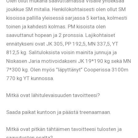
Olen ollut mukana saavuttamassa Visalle yhdeksää
joukkue SM mitalia. Henkilökohtaisesti olen ollut SM
kisoissa pallilla yleisessä sarjassa 5 kertaa, kolmesti
toinen ja kahdesti kolmas. PM kisoista olen
saavuttanut hopean ja 2 pronssia. Lajikohtaiset
ennätykseni ovat JK 305, PP 192,5, MN 337,5, YT
812,5 kg. Salituloksista voisin mainita junnuja ja
Niskasen Jaria motivoidakseni JK 19*190 kg sekä MN
7*300 kg. Olen myös ”läpyttänyt” Cooperissa 3100m
770 kg YT kunnossa.
Mitkä ovat lähitulevaisuuden tavoitteesi?
Saada paikat kuntoon ja päästä treenaamaan.
Mitkä ovat pitkän tähtäimen tavoitteesi tulosten ja
saavutusten osalta?