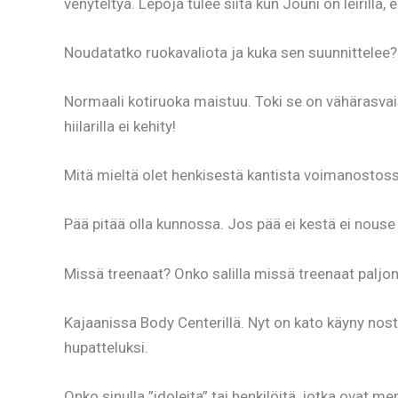
venyteltyä. Lepoja tulee siitä kun Jouni on leirillä, e
Noudatatko ruokavaliota ja kuka sen suunnittelee?
Normaali kotiruoka maistuu. Toki se on vähärasvaist
hiilarilla ei kehity!
Mitä mieltä olet henkisestä kantista voimanostoss
Pää pitää olla kunnossa. Jos pää ei kestä ei nous
Missä treenaat? Onko salilla missä treenaat paljon
Kajaanissa Body Centerillä. Nyt on kato käyny nost
hupatteluksi.
Onko sinulla ”idoleita” tai henkilöitä, jotka ovat m