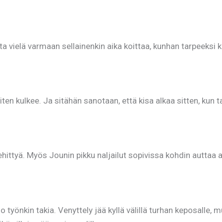
a vielä varmaan sellainenkin aika koittaa, kunhan tarpeeksi ko
iten kulkee. Ja sitähän sanotaan, että kisa alkaa sitten, ku
ehittyä. Myös Jounin pikku naljailut sopivissa kohdin auttaa a
työnkin takia. Venyttely jää kyllä välillä turhan keposalle, m