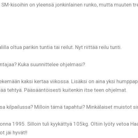
. SM-kisoihin on yleensä jonkinlainen runko, mutta muuten tr
la oltua parikin tuntia tai reilut. Nyt riittää reilu tunti.
ntajaa? Kuka suunnittelee ohjelmasi?
tekemään kaksi kertaa viikossa. Lisäksi on aina yksi humppapäi
ää tehtyä. Pääsääntöisesti kuitenkin itse teen ohjelmat.
a kilpailussa? Milloin tämä tapahtui? Minkälaiset muistot sin
uonna 1995. Silloin tuli kyykättyä 105kg. Oltiin lyöty vetoa
t jäi hyvät!!