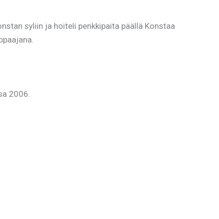
tan syliin ja hoiteli penkkipaita päällä Konstaa
mppaajana.
ssa 2006.