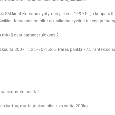
ki SM kisat Konstan syntymän jälkeen 1999:Pirjo koppasi Kons
Sinikka Järvenpää on ollut alkuaikoina hyvänä tukena ja tse
 mitkä ovat parhaat tuloksesi?
yskuulta 2007 152,5-70-152,5. Paras penkki 77,5 rantakisoi
a saavutusten osalta?
än kattoa, mutta joskus olisi kiva vetää 200kg.