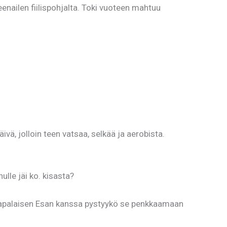
eenailen fiilispohjalta. Toki vuoteen mahtuu
vä, jolloin teen vatsaa, selkää ja aerobista.
ulle jäi ko. kisasta?
 Haapalaisen Esan kanssa pystyykö se penkkaamaan