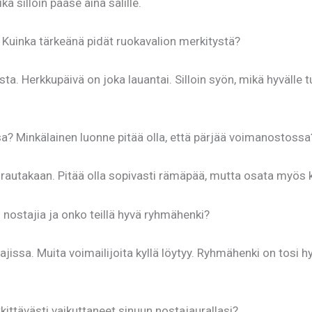
ikä silloin pääse aina salille.
 Kuinka tärkeänä pidät ruokavalion merkitystä?
a. Herkkupäivä on joka lauantai. Silloin syön, mikä hyvälle t
a? Minkälainen luonne pitää olla, että pärjää voimanostossa
e rautakaan. Pitää olla sopivasti rämäpää, mutta osata myös 
 nostajia ja onko teillä hyvä ryhmähenki?
ajissa. Muita voimailijoita kyllä löytyy. Ryhmähenki on tosi
erkittävästi vaikuttaneet sinuun nostajaurallasi?