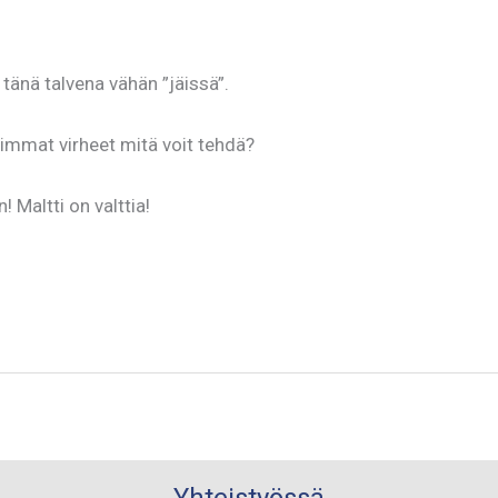
 tänä talvena vähän ”jäissä”.
urimmat virheet mitä voit tehdä?
Maltti on valttia!
Yhteistyössä