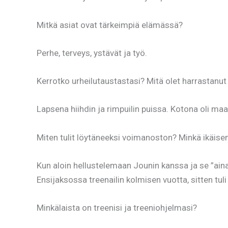
Mitkä asiat ovat tärkeimpiä elämässä?
Perhe, terveys, ystävät ja työ.
Kerrotko urheilutaustastasi? Mitä olet harrastanu
Lapsena hiihdin ja rimpuilin puissa. Kotona oli maati
Miten tulit löytäneeksi voimanoston? Minkä ikäisenä
Kun aloin hellustelemaan Jounin kanssa ja se ”aina” 
Ensijaksossa treenailin kolmisen vuotta, sitten tu
Minkälaista on treenisi ja treeniohjelmasi?