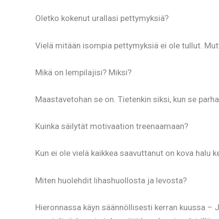
Oletko kokenut urallasi pettymyksiä?
Vielä mitään isompia pettymyksiä ei ole tullut. Mutt
Mikä on lempilajisi? Miksi?
Maastavetohan se on. Tietenkin siksi, kun se parha
Kuinka säilytät motivaation treenaamaan?
Kun ei ole vielä kaikkea saavuttanut on kova halu k
Miten huolehdit lihashuollosta ja levosta?
Hieronnassa käyn säännöllisesti kerran kuussa – Jo 