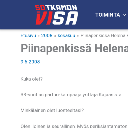
Siirry
sisältöön
TOIMINTA
Etusivu
2008
kesäkuu
Piinapenkissä Helena 
Piinapenkissä Helena
9.6.2008
Kuka olet?
33-vuotias parturi-kampaaja yrittäjä Kajaanista.
Minkälainen olet luonteeltasi?
Olen iloinen ja seurallinen. Myös periksiantamaton