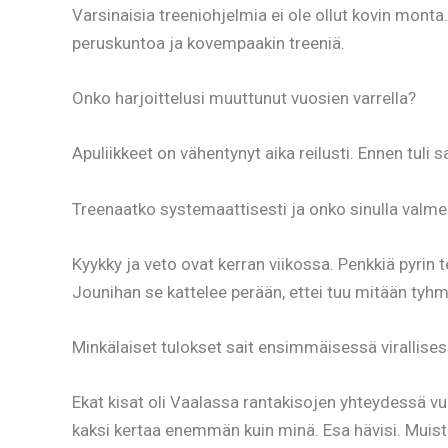
Varsinaisia treeniohjelmia ei ole ollut kovin monta
peruskuntoa ja kovempaakin treeniä.
Onko harjoittelusi muuttunut vuosien varrella?
Apuliikkeet on vähentynyt aika reilusti. Ennen tuli salil
Treenaatko systemaattisesti ja onko sinulla valme
Kyykky ja veto ovat kerran viikossa. Penkkiä pyrin 
Jounihan se kattelee perään, ettei tuu mitään tyhm
Minkälaiset tulokset sait ensimmäisessä virallisess
Ekat kisat oli Vaalassa rantakisojen yhteydessä v
kaksi kertaa enemmän kuin minä. Esa hävisi. Muisto