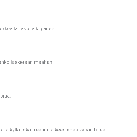
rkealla tasolla kilpailee.
n tanko lasketaan maahan…
siaa.
utta kyllä joka treenin jälkeen edes vähän tulee