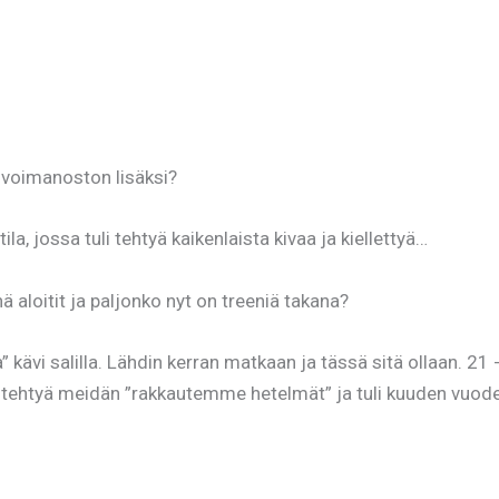
t voimanoston lisäksi?
la, jossa tuli tehtyä kaikenlaista kivaa ja kiellettyä…
 aloitit ja paljonko nyt on treeniä takana?
kävi salilla. Lähdin kerran matkaan ja tässä sitä ollaan. 21 -
li tehtyä meidän ”rakkautemme hetelmät” ja tuli kuuden vuode