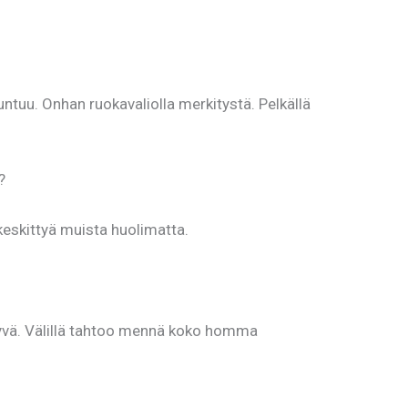
untuu. Onhan ruokavaliolla merkitystä. Pelkällä
?
keskittyä muista huolimatta.
 hyvä. Välillä tahtoo mennä koko homma