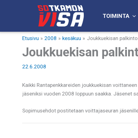
Siirry
sisältöön
TOIMINTA
Etusivu
2008
kesäkuu
Joukkuekisan palkinto
Joukkuekisan palkin
22.6.2008
Kaikki Rantapenkkareiden joukkuekisan voittaneen 
jäseniksi vuoden 2008 loppuun saakka. Jäsenet saav
Sopimusehdot postitetaan voittajaseuran jäsenille