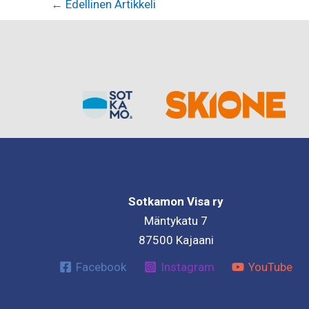
←
Edellinen Artikkeli
Sotkamon Visa ry
Mäntykatu 7
87500 Kajaani
Facebook
Instagram
YouTube