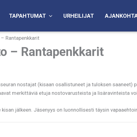
TAPAHTUMAT
URHEILIJAT
AJANKOHTA
 – Rantapenkkarit
to – Rantapenkkarit
seuran nostajat (kisaan osallistuneet ja tuloksen saaneet) 
at merkittäviä etuja nostovarusteista ja lisäravinteista vo
 kisan jälkeen. Jäsenyys on luonnollisesti täysin vapaaehtoi