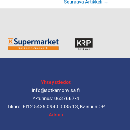
Seuraava Artikkeli
→
Yhteystiedot
info@sotkamonvisa.fi
Y-tunnus: 0637667-4
Tilinro: FI12 5436 0940 0035 13, Kainuun OP
Admin