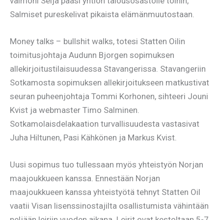
vaimoni Seija pääsi yhtiön talousosastolle töihin,
Salmiset pureskelivat pikaista elämänmuutostaan.
Money talks – bullshit walks, totesi Statten Oilin
toimitusjohtaja Audunn Bjorgen sopimuksen
allekirjoitustilaisuudessa Stavangerissa. Stavangeriin
Sotkamosta sopimuksen allekirjoitukseen matkustivat
seuran puheenjohtaja Tommi Korhonen, sihteeri Jouni
Kvist ja webmaster Timo Salminen.
Sotkamolaisdelakaation turvallisuudesta vastasivat
Juha Hiltunen, Pasi Kähkönen ja Markus Kvist.
Uusi sopimus tuo tullessaan myös yhteistyön Norjan
maajoukkueen kanssa. Ennestään Norjan
maajoukkueen kanssa yhteistyötä tehnyt Statten Oil
vaatii Visan lisenssinostajilta osallistumista vähintään
neljään leiriin vuoden aikana. Leirit ovat kestoltaan 5-7