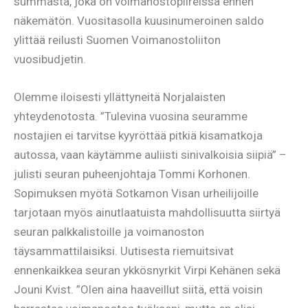
summasta, joka on voimanostopiireissä ennen
näkemätön. Vuositasolla kuusinumeroinen saldo
ylittää reilusti Suomen Voimanostoliiton
vuosibudjetin.
Olemme iloisesti yllättyneitä Norjalaisten
yhteydenotosta. ”Tulevina vuosina seuramme
nostajien ei tarvitse kyyröttää pitkiä kisamatkoja
autossa, vaan käytämme auliisti sinivalkoisia siipiä” –
julisti seuran puheenjohtaja Tommi Korhonen.
Sopimuksen myötä Sotkamon Visan urheilijoille
tarjotaan myös ainutlaatuista mahdollisuutta siirtyä
seuran palkkalistoille ja voimanoston
täysammattilaisiksi. Uutisesta riemuitsivat
ennenkaikkea seuran ykkösnyrkit Virpi Kehänen sekä
Jouni Kvist. ”Olen aina haaveillut siitä, että voisin