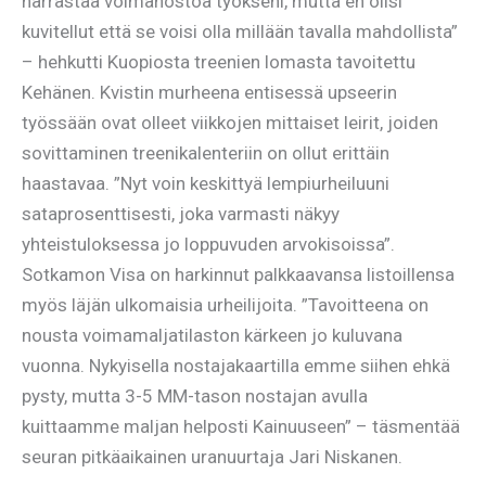
harrastaa voimanostoa työkseni, mutta en olisi
kuvitellut että se voisi olla millään tavalla mahdollista”
– hehkutti Kuopiosta treenien lomasta tavoitettu
Kehänen. Kvistin murheena entisessä upseerin
työssään ovat olleet viikkojen mittaiset leirit, joiden
sovittaminen treenikalenteriin on ollut erittäin
haastavaa. ”Nyt voin keskittyä lempiurheiluuni
sataprosenttisesti, joka varmasti näkyy
yhteistuloksessa jo loppuvuden arvokisoissa”.
Sotkamon Visa on harkinnut palkkaavansa listoillensa
myös läjän ulkomaisia urheilijoita. ”Tavoitteena on
nousta voimamaljatilaston kärkeen jo kuluvana
vuonna. Nykyisella nostajakaartilla emme siihen ehkä
pysty, mutta 3-5 MM-tason nostajan avulla
kuittaamme maljan helposti Kainuuseen” – täsmentää
seuran pitkäaikainen uranuurtaja Jari Niskanen.