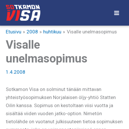
Siirry
sisältöön
Etusivu
2008
huhtikuu
Visalle unelmasopimus
Visalle
unelmasopimus
1.4.2008
Sotkamon Visa on solminut tänään mittavan
yhteistyösopimuksen Norjalaisen öljy-yhtiö Statten
Oilin kanssa. Sopimus on kestoltaan viisi vuotta ja
sisältää viiden vuoden jatko-option. Nimetön
tietolähde on vuotanut julkisuuteen tietoa sopimuksen