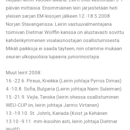
päivän mittaisia. Ensimmäinen leiri järjestetään heti
yleisen sarjan EM-kisojen jälkeen 12.-18.5.2008
Norjan Stavangerissa. Leirin vastuuvalmentajana
toimivan Dietmar Wolffin kanssa on alustavasti sovittu
kahdenkymmenen visalaisnostajan osallistumisesta.
Mikäli paikkoja ei saada täyteen, niin otamme mukaan
seuran ulkopuolisia lupaavia juniorinostajia.
Muut leirit 2008:
16.-22.6. Pireus, Kreikka (Leirin johtaja Pyrros Dimas)
4.-10.8. Sofia, Bulgaria (Leirin johtaja Naim Suleiman)
15.-21.9. Vejle, Tanska (leirin ohessa osallistuminen
WEU-CUP:iin, leirin johtaja Jarmo Virtanen)
13.-19.10. St. John’s, Kanada (Kvist ja Kehänen
13.10.-9.11. mm-kisoihin asti, leirin johtaja Dietmar
Wolff)