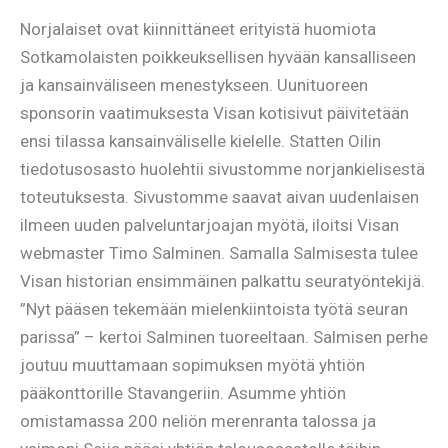
Norjalaiset ovat kiinnittäneet erityistä huomiota
Sotkamolaisten poikkeuksellisen hyvään kansalliseen
ja kansainväliseen menestykseen. Uunituoreen
sponsorin vaatimuksesta Visan kotisivut päivitetään
ensi tilassa kansainväliselle kielelle. Statten Oilin
tiedotusosasto huolehtii sivustomme norjankielisestä
toteutuksesta. Sivustomme saavat aivan uudenlaisen
ilmeen uuden palveluntarjoajan myötä, iloitsi Visan
webmaster Timo Salminen. Samalla Salmisesta tulee
Visan historian ensimmäinen palkattu seuratyöntekijä.
”Nyt pääsen tekemään mielenkiintoista työtä seuran
parissa” – kertoi Salminen tuoreeltaan. Salmisen perhe
joutuu muuttamaan sopimuksen myötä yhtiön
pääkonttorille Stavangeriin. Asumme yhtiön
omistamassa 200 neliön merenranta talossa ja