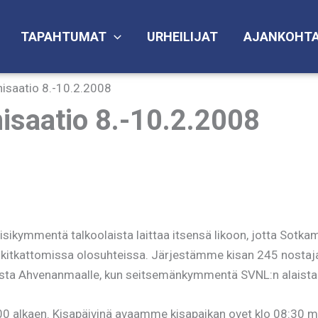
TAPAHTUMAT
URHEILIJAT
AJANKOHTA
isaatio 8.-10.2.2008
isaatio 8.-10.2.2008
viisikymmentä talkoolaista laittaa itsensä likoon, jotta Sotk
kitkattomissa olosuhteissa. Järjestämme kisan 245 nostaja
ista Ahvenanmaalle, kun seitsemänkymmentä SVNL:n alaista s
7:00 alkaen. Kisapäivinä avaamme kisapaikan ovet klo 08:30 