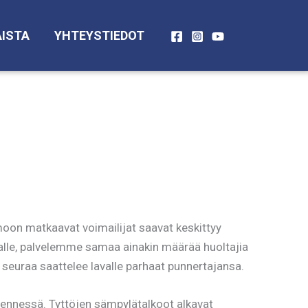
ISTA
YHTEYSTIEDOT
amoon matkaavat voimailijat saavat keskittyy
lle, palvelemme samaa ainakin määrää huoltajia
euraa saattelee lavalle parhaat punnertajansa.
mennessä. Tyttöjen sämpylätalkoot alkavat