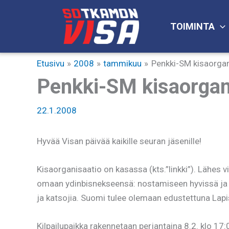
Siirry
sisältöön
TOIMINTA
Etusivu
2008
tammikuu
Penkki-SM kisaorgan
Penkki-SM kisaorgan
22.1.2008
Hyvää Visan päivää kaikille seuran jäsenille!
Kisaorganisaatio on kasassa (kts.”linkki”). Lähes 
omaan ydinbisnekseensä: nostamiseen hyvissä ja 
ja katsojia. Suomi tulee olemaan edustettuna Lap
Kilpailupaikka rakennetaan perjantaina 8.2. klo 1