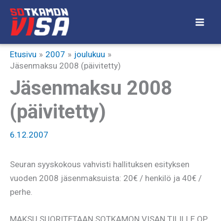
Siirry
sisältöön
Etusivu
2007
joulukuu
Jäsenmaksu 2008 (päivitetty)
Jäsenmaksu 2008
(päivitetty)
6.12.2007
Seuran syyskokous vahvisti hallituksen esityksen
vuoden 2008 jäsenmaksuista: 20€ / henkilö ja 40€ /
perhe.
MAKSU SUORITETAAN SOTKAMON VISAN TILILLE OP