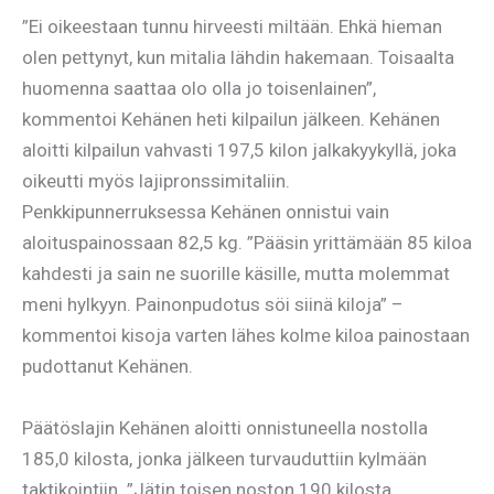
”Ei oikeestaan tunnu hirveesti miltään. Ehkä hieman
olen pettynyt, kun mitalia lähdin hakemaan. Toisaalta
huomenna saattaa olo olla jo toisenlainen”,
kommentoi Kehänen heti kilpailun jälkeen. Kehänen
aloitti kilpailun vahvasti 197,5 kilon jalkakyykyllä, joka
oikeutti myös lajipronssimitaliin.
Penkkipunnerruksessa Kehänen onnistui vain
aloituspainossaan 82,5 kg. ”Pääsin yrittämään 85 kiloa
kahdesti ja sain ne suorille käsille, mutta molemmat
meni hylkyyn. Painonpudotus söi siinä kiloja” –
kommentoi kisoja varten lähes kolme kiloa painostaan
pudottanut Kehänen.
Päätöslajin Kehänen aloitti onnistuneella nostolla
185,0 kilosta, jonka jälkeen turvauduttiin kylmään
taktikointiin. ”Jätin toisen noston 190 kilosta