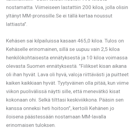
nostamatta. Viimeiseen lastattiin 200 kiloa, jolla olisin
yltänyt MM-pronssille.Se ei tällä kertaa noussut
lattiasta”.
Kehäsen sai kilpailuissa kasaan 465,0 kiloa. Tulos on
Kehäselle erinomainen, sillä se uupuu vain 2,5 kiloa
henkilökohtaisesta ennätyksestä ja 10 kiloa voimassa
olevasta Suomen ennätyksestä. ”Fiilikset kisan aikana
oli ihan hyvät. Lava oli hyvä, valoja riittävästi ja puitteet
kaiken kaikkiaan hyvät. Tyytyväinen olla pitää, kun viime
viikon puolivälissä näytti sille, että menevätkö kisat
kokonaan ohi. Selkä tilttasi keskiviikkona. Pääsin sen
kanssa onneksi heti hoitoon”, kertoili Kehänen jo
iloisena päästessään nostamaan MM-lavalla
erinomaisen tuloksen.