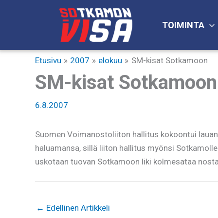
Siirry
sisältöön
TOIMINTA
Etusivu
2007
elokuu
SM-kisat Sotkamoon
SM-kisat Sotkamoon
6.8.2007
Suomen Voimanostoliiton hallitus kokoontui laua
haluamansa, sillä liiton hallitus myönsi Sotkamolle
uskotaan tuovan Sotkamoon liki kolmesataa nostaja
←
Edellinen Artikkeli