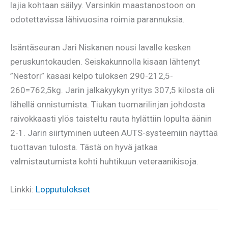
lajia kohtaan säilyy. Varsinkin maastanostoon on
odotettavissa lähivuosina roimia parannuksia.
Isäntäseuran Jari Niskanen nousi lavalle kesken
peruskuntokauden. Seiskakunnolla kisaan lähtenyt
”Nestori” kasasi kelpo tuloksen 290-212,5-
260=762,5kg. Jarin jalkakyykyn yritys 307,5 kilosta oli
lähellä onnistumista. Tiukan tuomarilinjan johdosta
raivokkaasti ylös taisteltu rauta hylättiin lopulta äänin
2-1. Jarin siirtyminen uuteen AUTS-systeemiin näyttää
tuottavan tulosta. Tästä on hyvä jatkaa
valmistautumista kohti huhtikuun veteraanikisoja.
Linkki:
Lopputulokset