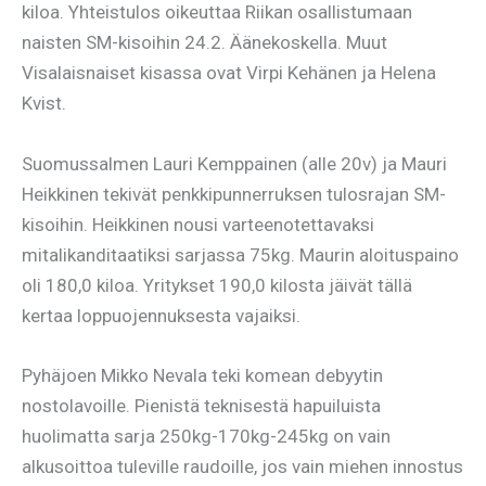
kiloa. Yhteistulos oikeuttaa Riikan osallistumaan
naisten SM-kisoihin 24.2. Äänekoskella. Muut
Visalaisnaiset kisassa ovat Virpi Kehänen ja Helena
Kvist.
Suomussalmen Lauri Kemppainen (alle 20v) ja Mauri
Heikkinen tekivät penkkipunnerruksen tulosrajan SM-
kisoihin. Heikkinen nousi varteenotettavaksi
mitalikanditaatiksi sarjassa 75kg. Maurin aloituspaino
oli 180,0 kiloa. Yritykset 190,0 kilosta jäivät tällä
kertaa loppuojennuksesta vajaiksi.
Pyhäjoen Mikko Nevala teki komean debyytin
nostolavoille. Pienistä teknisestä hapuiluista
huolimatta sarja 250kg-170kg-245kg on vain
alkusoittoa tuleville raudoille, jos vain miehen innostus