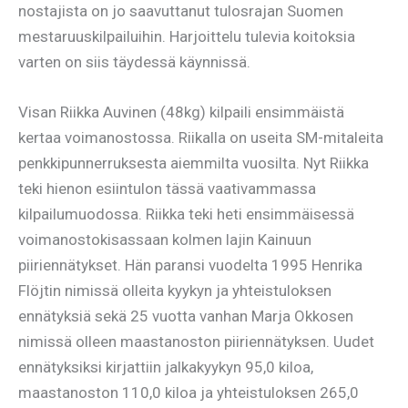
nostajista on jo saavuttanut tulosrajan Suomen
mestaruuskilpailuihin. Harjoittelu tulevia koitoksia
varten on siis täydessä käynnissä.
Visan Riikka Auvinen (48kg) kilpaili ensimmäistä
kertaa voimanostossa. Riikalla on useita SM-mitaleita
penkkipunnerruksesta aiemmilta vuosilta. Nyt Riikka
teki hienon esiintulon tässä vaativammassa
kilpailumuodossa. Riikka teki heti ensimmäisessä
voimanostokisassaan kolmen lajin Kainuun
piiriennätykset. Hän paransi vuodelta 1995 Henrika
Flöjtin nimissä olleita kyykyn ja yhteistuloksen
ennätyksiä sekä 25 vuotta vanhan Marja Okkosen
nimissä olleen maastanoston piiriennätyksen. Uudet
ennätyksiksi kirjattiin jalkakyykyn 95,0 kiloa,
maastanoston 110,0 kiloa ja yhteistuloksen 265,0