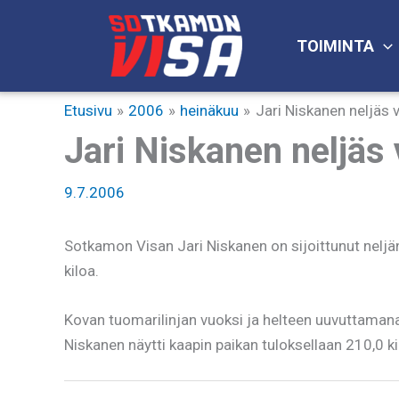
Siirry
sisältöön
TOIMINTA
Etusivu
2006
heinäkuu
Jari Niskanen neljäs 
Jari Niskanen neljäs
9.7.2006
Sotkamon Visan Jari Niskanen on sijoittunut neljä
kiloa.
Kovan tuomarilinjan vuoksi ja helteen uuvuttamana 
Niskanen näytti kaapin paikan tuloksellaan 210,0 ki