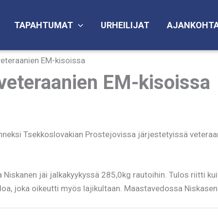
TAPAHTUMAT
URHEILIJAT
AJANKOHTA
veteraanien EM-kisoissa
 veteraanien EM-kisoissa
nneksi Tsekkoslovakian Prostejovissa järjestetyissä vetera
Niskanen jäi jalkakyykyssä 285,0kg rautoihin. Tulos riitti k
loa, joka oikeutti myös lajikultaan. Maastavedossa Niskasen t