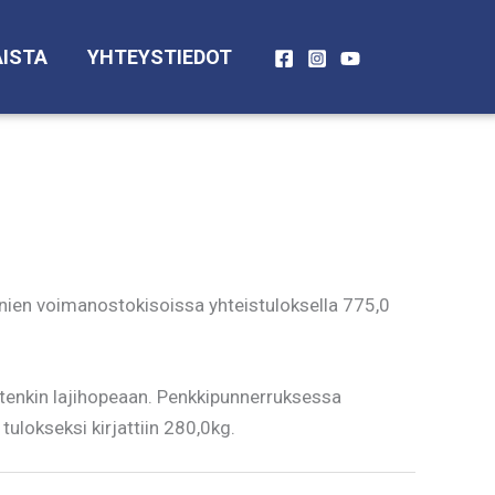
ISTA
YHTEYSTIEDOT
anien voimanostokisoissa yhteistuloksella 775,0
uitenkin lajihopeaan. Penkkipunnerruksessa
ulokseksi kirjattiin 280,0kg.