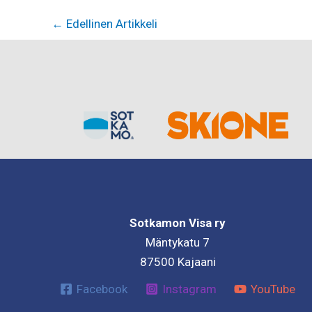
←
Edellinen Artikkeli
Sotkamon Visa ry
Mäntykatu 7
87500 Kajaani
Facebook
Instagram
YouTube